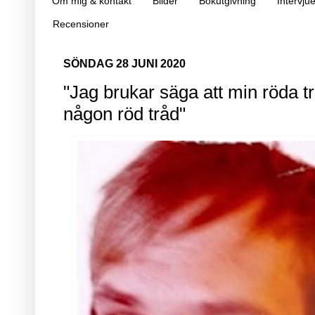
Om mig & kontakt
Bilder
Bokutgivning
Intervjue
Recensioner
SÖNDAG 28 JUNI 2020
"Jag brukar säga att min röda trå
någon röd tråd"