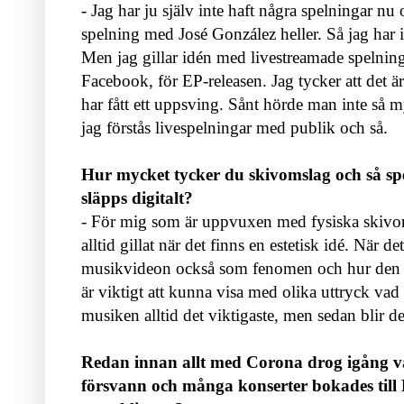
- Jag har ju själv inte haft några spelningar n
spelning med José González heller. Så jag har i
Men jag gillar idén med livestreamade spelnin
Facebook, för EP-releasen. Jag tycker att det är 
har fått ett uppsving. Sånt hörde man inte så 
jag förstås livespelningar med publik och så.
Hur mycket tycker du skivomslag och så spe
släpps digitalt?
- För mig som är uppvuxen med fysiska skivor s
alltid gillat när det finns en estetisk idé. När 
musikvideon också som fenomen och hur den k
är viktigt att kunna visa med olika uttryck vad 
musiken alltid det viktigaste, men sedan blir 
Redan innan allt med Corona drog igång v
försvann och många konserter bokades till L