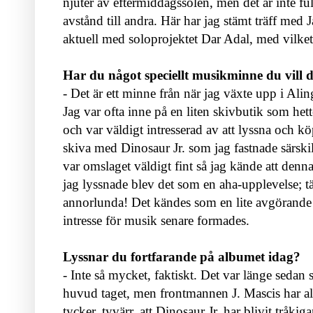
njuter av eftermiddagssolen, men det är inte fullt
avstånd till andra. Här har jag stämt träff med
aktuell med soloprojektet Dar Adal, med vilke
Har du något speciellt musikminne du vill 
- Det är ett minne från när jag växte upp i Ali
Jag var ofta inne på en liten skivbutik som het
och var väldigt intresserad av att lyssna och k
skiva med Dinosaur Jr. som jag fastnade särskil
var omslaget väldigt fint så jag kände att denn
jag lyssnade blev det som en aha-upplevelse; t
annorlunda! Det kändes som en lite avgörande
intresse för musik senare formades.
Lyssnar du fortfarande på albumet idag?
- Inte så mycket, faktiskt. Det var länge sedan
huvud taget, men frontmannen J. Mascis har all
tycker, tyvärr, att Dinosaur Jr. har blivit tråkiga