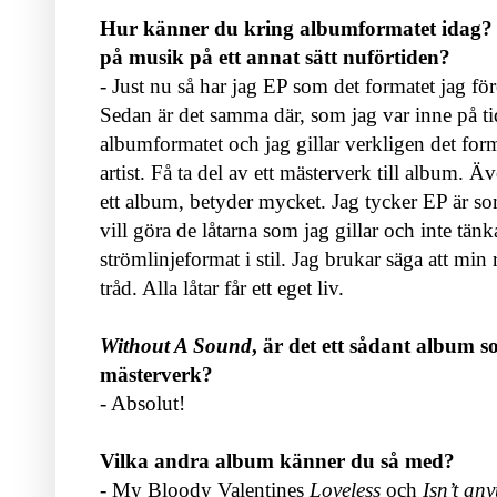
Hur känner du kring albumformatet idag? 
på musik på ett annat sätt nuförtiden?
- Just nu så har jag EP som det formatet jag för
Sedan är det samma där, som jag var inne på ti
albumformatet och jag gillar verkligen det forma
artist. Få ta del av ett mästerverk till album. Äv
ett album, betyder mycket. Jag tycker EP är so
vill göra de låtarna som jag gillar och inte tän
strömlinjeformat i stil. Jag brukar säga att min 
tråd. Alla låtar får ett eget liv.
Without A Sound
, är det ett sådant album 
mästerverk?
- Absolut!
Vilka andra album känner du så med?
- My Bloody Valentines
Loveless
och
Isn’t an