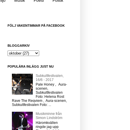
iljö
Musik
Poesi
Politik
FÖLJ VAKENTIMMAR PÅ FACEBOOK
BLOGGARKIV
POPULÄRA INLÄGG JUST NU
Subkultfestivalen,
16/6 - 2017
Pale Honey , Aura-
scenen,
Subkultfestivalen
Foto: Helena Rost
Rave The Reqviem , Aura-scenen,
Subkultfestivalen Foto: ...
Musikminne från
Simon Lindström
Häromkvällen
ringde jag upp