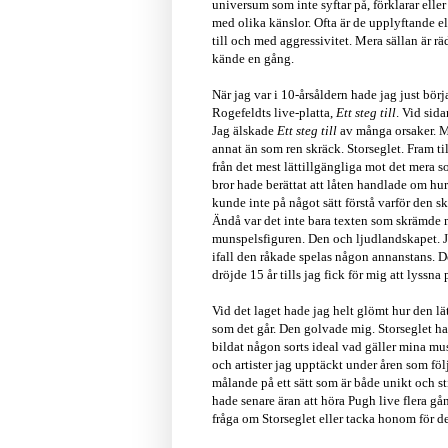
universum som inte syftar på, förklarar ell
med olika känslor. Ofta är de upplyftande e
till och med aggressivitet. Mera sällan är 
kände en gång.
När jag var i 10-årsåldern hade jag just börj
Rogefeldts live-platta,
Ett steg till
. Vid sida
Jag älskade
Ett steg till
av många orsaker. M
annat än som ren skräck. Storseglet. Fram ti
från det mest lättillgängliga mot det mera s
bror hade berättat att låten handlade om hu
kunde inte på något sätt förstå varför den s
Ändå var det inte bara texten som skrämde 
munspelsfiguren. Den och ljudlandskapet. Ja
ifall den råkade spelas någon annanstans. D
dröjde 15 år tills jag fick för mig att lyssna
Vid det laget hade jag helt glömt hur den lät
som det går. Den golvade mig. Storseglet ha
bildat någon sorts ideal vad gäller mina mus
och artister jag upptäckt under åren som föl
målande på ett sätt som är både unikt och s
hade senare äran att höra Pugh live flera g
fråga om Storseglet eller tacka honom för de