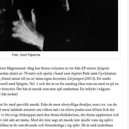
Foto: José Figueroa
er Hägerstrand. Idag har första volymen av tre från EP-serien
Sjögräs
m sedan slutet av 70-talet och spelat i band som Jupiter Park samt Gycklarnas
bland annat till en av mina egna favoriter,
Lärjungen
(2013). Ett starkt
uell med Sjögräs, Vol. 1 och det är en fin samling låtar som tar med en på en
istorier. Det här är musik som min själ omfamnar. En inflykt i någons
e här nedan!
rt liv med specifik musik. Från de mest obetydliga detaljer, som t.ex. var du
ll mera laddade minnen om vilken rad i en sliten psalm som tillsist fick det
r vi för evigt förknippar med den första förälskelsen, det första uppbrottet och
 vårt sätt att tänka. Med det inte sagt att musik inte skulle vara sig självt
tlåtar är de omvälvande och förunderliga i sig själv. De är små underbara