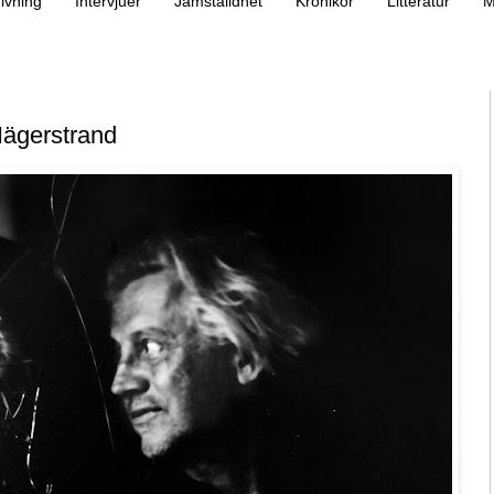
ivning
Intervjuer
Jämställdhet
Krönikor
Litteratur
M
Hägerstrand