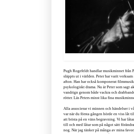
Pugh Rogefeldt handlar musikminnet från Pet
släppts ut i världen. Peter har varit verksa
afton. Han har också komponerat filmmusik, 
psykologiskt drama. Nu är Peter som sagt akt
vandrign genom både vackra och drabbande h
rötter. Läs Peters minst lika fina musikminn
Alla associerar vi minnen och händelser i vå
var när du första gången hörde en viss låt ti
att brista på en väns begravning. Vi har låta
till och med låtar som på något sätt förändrat
nog. När jag tänker på många av mina favori