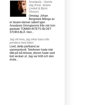
Anastasía - Gamla
väg (Feat. Jesper
Lindell & Björn
Olsson)
Omslag: Johan
Bergmark Många av
er läsare känner säkert igen
Anastasia Grivogiannis från när hon
gästade TOMMA INTETS låt DET
STORA BLÅ. Hen...
Jag vill leva, jag orkar bara inte
prestera hela tiden
Livet, detta pärlband av
sammanbrott. Telefonen hade inte
låtit på två timmar, dörren hade varit
tyst veckan ut. Jag var trött och den
enda...