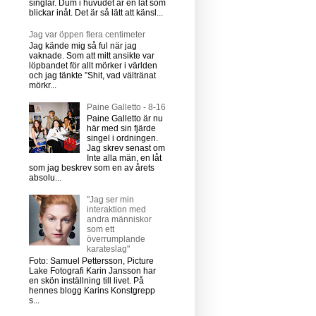
singlar. Dum i huvudet är en låt som
blickar inåt. Det är så lätt att känsl...
Jag var öppen flera centimeter
Jag kände mig så ful när jag
vaknade. Som att mitt ansikte var
löpbandet för allt mörker i världen
och jag tänkte ”Shit, vad vältränat
mörkr...
Paine Galletto - 8-16
Paine Galletto är nu
här med sin fjärde
singel i ordningen.
Jag skrev senast om
Inte alla män, en låt
som jag beskrev som en av årets
absolu...
"Jag ser min
interaktion med
andra människor
som ett
överrumplande
karateslag"
Foto: Samuel Pettersson, Picture
Lake Fotografi Karin Jansson har
en skön inställning till livet. På
hennes blogg Karins Konstgrepp
s...