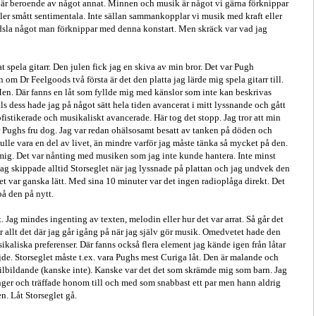
er är beroende av något annat. Minnen och musik är något vi gärna förknippar
ller smått sentimentala. Inte sällan sammankopplar vi musik med kraft eller
rädsla något man förknippar med denna konstart. Men skräck var vad jag
at spela gitarr. Den julen fick jag en skiva av min bror. Det var Pugh
n om Dr Feelgoods två första är det den platta jag lärde mig spela gitarr till.
en. Där fanns en låt som fyllde mig med känslor som inte kan beskrivas
lls dess hade jag på något sätt hela tiden avancerat i mitt lyssnande och gått
ofistikerade och musikaliskt avancerade. Här tog det stopp. Jag tror att min
r Pughs fru dog. Jag var redan ohälsosamt besatt av tanken på döden och
kulle vara en del av livet, än mindre varför jag måste tänka så mycket på den.
mig. Det var nånting med musiken som jag inte kunde hantera. Inte minst
g skippade alltid Storseglet när jag lyssnade på plattan och jag undvek den
et var ganska lätt. Med sina 10 minuter var det ingen radioplåga direkt. Det
 på den på nytt.
. Jag mindes ingenting av texten, melodin eller hur det var arrat. Så går det
r allt det där jag går igång på när jag själv gör musik. Omedvetet hade den
ikaliska preferenser. Där fanns också flera element jag kände igen från låtar
jde. Storseglet måste t.ex. vara Pughs mest Curiga låt. Den är malande och
tilbildande (kanske inte). Kanske var det det som skrämde mig som barn. Jag
ånger och träffade honom till och med som snabbast ett par men hann aldrig
n. Låt Storseglet gå.