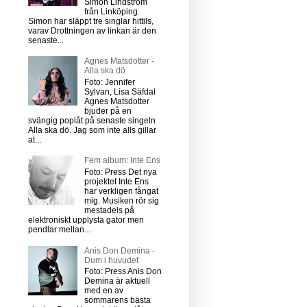
Simon Lindström
från Linköping.
Simon har släppt tre singlar hittils,
varav Drottningen av linkan är den
senaste...
Agnes Matsdotter -
Alla ska dö
Foto: Jennifer
Sylvan, Lisa Säfdal
Agnes Matsdotter
bjuder på en
svängig poplåt på senaste singeln
Alla ska dö. Jag som inte alls gillar
at...
Fem album: Inte Ens
Foto: Press Det nya
projektet Inte Ens
har verkligen fångat
mig. Musiken rör sig
mestadels på
elektroniskt upplysta gator men
pendlar mellan...
Anis Don Demina -
Dum i huvudet
Foto: Press Anis Don
Demina är aktuell
med en av
sommarens bästa