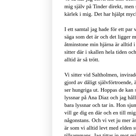
mig själv på Tinder direkt, men s
kärlek i mig. Det har hjälpt my
I ett samtal jag hade för ett par 
säga som det är och det ligger m
åtminstone min hjärna är alltid i
sitter där i skallen hela tiden oc
alltid är så trött.
Vi sitter vid Saltholmen, invir
gjord av dåligt självförtroende,
ser hungriga ut. Hoppas de kan s
lyssnar på Ana Diaz och jag hål
bara lyssnar och tar in. Hon sju
vill ge dig en där och en till mig
någonstans. Och vi vet ju mer än
är som vi alltid levt med elden st
tillsammans. Jag tittar in mot mi