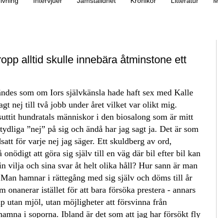
ivning
Intervjuer
Jämställdhet
Krönikor
Litteratur
M
opp alltid skulle innebära åtminstone ett
kändes som om Iors självkänsla hade haft sex med Kalle
agt nej till två jobb under året vilket var olikt mig.
suttit hundratals människor i den biosalong som är mitt
 tydliga ”nej” på sig och ändå har jag sagt ja. Det är som
ldsatt för varje nej jag säger. Ett skuldberg av ord,
onödigt att göra sig själv till en väg där bil efter bil kan
n vilja och sina svar åt helt olika håll? Hur sann är man
 Man hamnar i rättegång med sig själv och döms till år
 onanerar istället för att bara försöka prestera - annars
 utan mjöl, utan möjligheter att försvinna från
hamna i soporna. Ibland är det som att jag har försökt fly