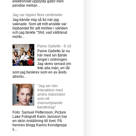
elektroniskt upplysta gator men
pendlar mellan...
Jag var öppen flera centimeter
Jag kände mig så ful när jag
vaknade. Som att mitt ansikte var
löpbandet för allt mörker i världen
och jag tänkte ”Shit, vad vältränat
mörkr...
Paine Galletto - 8-16
Paine Galletto är nu
här med sin fjärde
singel i ordningen.
Jag skrev senast om
Inte alla män, en låt
som jag beskrev som en av årets
absolu...
"Jag ser min
interaktion med
andra människor
som ett
överrumplande
karateslag"
Foto: Samuel Pettersson, Picture
Lake Fotografi Karin Jansson har
en skön inställning till livet. På
hennes blogg Karins Konstgrepp
s...