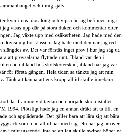
 sammanhanget och i mig själv.
er kvar i ens biosalong och vips när jag befinner mig i
tt jag visas upp där på stora duken och kommentar efter
ongen. Jag växte upp med osäkerheten. Jag hade med den
 redovisning för klassen. Jag hade med den när jag red
 slängdes av. Det var förstås inget prov i hur jag såg ut.
ra att provsalarna flyttade runt. Ibland var den i
ken och ibland hos skolsköterskan, ibland när jag var
är för första gången. Hela tiden så tänkte jag att min
. Tänk att känna att ens kropp alltid skulle innebära
tod där framme vid tavlan och började skoja istället
M 1994. Plötsligt hade jag en annan dräkt att ta till, en
de och applåderade. Det gäller bara att lära sig att bära
 ryggsäck som man alltid har med sig. Nu när jag är över
väm i mitt utseende, inte så att jag skulle swipea höger på