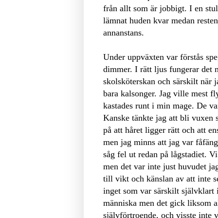
från allt som är jobbigt. I en stu
lämnat huden kvar medan resten 
annanstans.
Under uppväxten var förstås spe
dimmer. I rätt ljus fungerar det 
skolsköterskan och särskilt när j
bara kalsonger. Jag ville mest f
kastades runt i min mage. De var
Kanske tänkte jag att bli vuxen s
på att håret ligger rätt och att 
men jag minns att jag var fåfäng 
såg fel ut redan på lågstadiet. 
men det var inte just huvudet ja
till vikt och känslan av att inte
inget som var särskilt självklar
människa men det gick liksom al
självförtroende, och visste inte 