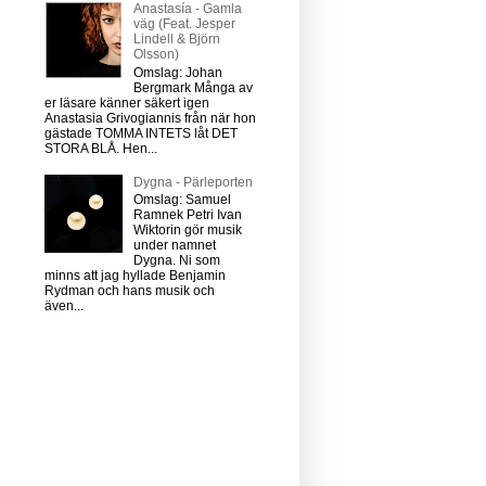
Anastasía - Gamla
väg (Feat. Jesper
Lindell & Björn
Olsson)
Omslag: Johan
Bergmark Många av
er läsare känner säkert igen
Anastasia Grivogiannis från när hon
gästade TOMMA INTETS låt DET
STORA BLÅ. Hen...
Dygna - Pärleporten
Omslag: Samuel
Ramnek Petri Ivan
Wiktorin gör musik
under namnet
Dygna. Ni som
minns att jag hyllade Benjamin
Rydman och hans musik och
även...