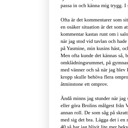
passa in och känna mig trygg. I
Ofta är det kommentarer som sitt
en osäker situation är det som a
kommentar kastas runt om i sal
när jag stod vid tavlan och hade
på Yasmine, min kusins häst, och
Men ofta kunde det kännas så, ba
omklädningsrummet, på gymnasti
med vänner och så när jag blev k
kropp skulle behöva flera omprov
åtminstone ett omprov.
Ändå minns jag stunder när jag s
eller göra Brolins målgest från V
annan roll. De som såg på skratta
med sig det bra. Lägga det i en
40 så har jag blivit lite mer bek