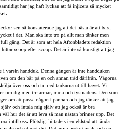
amtidigt har jag haft lyckan att få injicera så mycket
cket.
veckor sen så konstaterade jag att det bästa är att bara
ycket i det. Man ska inte tro på allt man tänker men
 full gång. Det är som att hela Aftonbladets redaktion
h hittar scoop efter scoop. Det är inte så konstigt att jag
ade i varsin handduk. Denna gången är inte handduken
 även om den bär på en och annan tråd därifrån. Vågorna
kölja över oss och ta med tankarna ut till havet. Vi
ler om dig med tre armar, mina och tystnadens. Den som
nger om att pussa någon i pannan och jag tänker att jag
 själv och intala mig själv att jag också är bra
 väl hur det är att leva så man nästan brinner upp. Det
rax intill oss. Plötsligt hittade vi en eldstad att tända
g själv och ut mot dig. Det är en brokig insikt och en