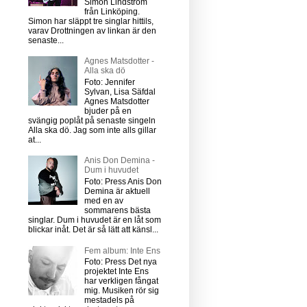
Simon Lindström
från Linköping.
Simon har släppt tre singlar hittils,
varav Drottningen av linkan är den
senaste...
Agnes Matsdotter -
Alla ska dö
Foto: Jennifer
Sylvan, Lisa Säfdal
Agnes Matsdotter
bjuder på en
svängig poplåt på senaste singeln
Alla ska dö. Jag som inte alls gillar
at...
Anis Don Demina -
Dum i huvudet
Foto: Press Anis Don
Demina är aktuell
med en av
sommarens bästa
singlar. Dum i huvudet är en låt som
blickar inåt. Det är så lätt att känsl...
Fem album: Inte Ens
Foto: Press Det nya
projektet Inte Ens
har verkligen fångat
mig. Musiken rör sig
mestadels på