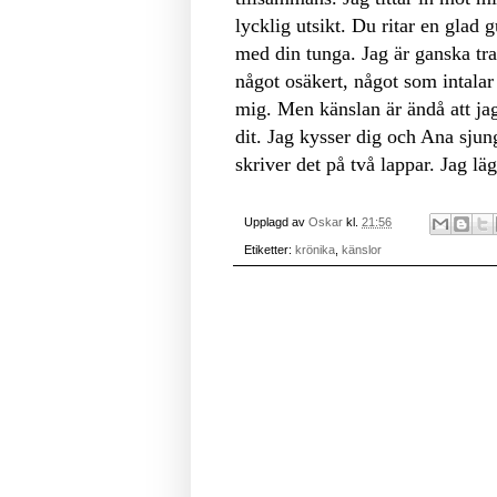
lycklig utsikt. Du ritar en glad
med din tunga. Jag är ganska tr
något osäkert, något som intalar
mig. Men känslan är ändå att jag
dit. Jag kysser dig och Ana sjunge
skriver det på två lappar. Jag lä
Upplagd av
Oskar
kl.
21:56
Etiketter:
krönika
,
känslor