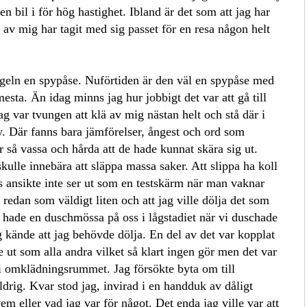
len bil i för hög hastighet. Ibland är det som att jag har
av mig har tagit med sig passet för en resa någon helt
geln en spypåse. Nuförtiden är den väl en spypåse med
mesta. Än idag minns jag hur jobbigt det var att gå till
ag var tvungen att klä av mig nästan helt och stå där i
ly. Där fanns bara jämförelser, ångest och ord som
 så vassa och hårda att de hade kunnat skära sig ut.
kulle innebära att släppa massa saker. Att slippa ha koll
ens ansikte inte ser ut som en testskärm när man vaknar
redan som väldigt liten och att jag ville dölja det som
Vi hade en duschmössa på oss i lågstadiet när vi duschade
g kände att jag behövde dölja. En del av det var kopplat
 se ut som alla andra vilket så klart ingen gör men det var
t i omklädningsrummet. Jag försökte byta om till
drig. Kvar stod jag, invirad i en handduk av dåligt
vem eller vad jag var för något. Det enda jag ville var att