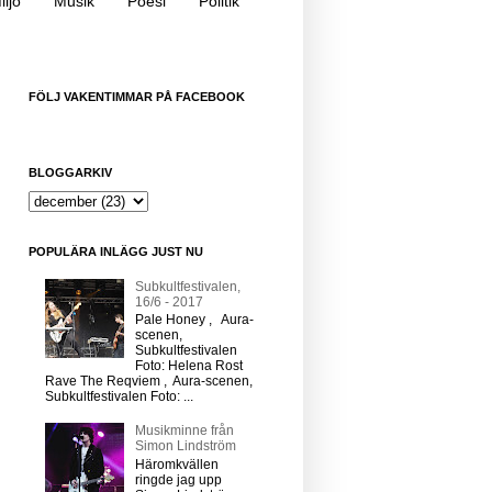
iljö
Musik
Poesi
Politik
FÖLJ VAKENTIMMAR PÅ FACEBOOK
BLOGGARKIV
POPULÄRA INLÄGG JUST NU
Subkultfestivalen,
16/6 - 2017
Pale Honey , Aura-
scenen,
Subkultfestivalen
Foto: Helena Rost
Rave The Reqviem , Aura-scenen,
Subkultfestivalen Foto: ...
Musikminne från
Simon Lindström
Häromkvällen
ringde jag upp