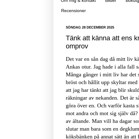
Om mig & kontakt
Bilder
Bokutg
Recensioner
SÖNDAG 28 DECEMBER 2025
Tänk att känna att ens kr
omprov
Det var en sån dag då mitt liv 
Ankas otur. Jag hade i alla fall s
Många gånger i mitt liv har det 
bröst och hållit upp skyltar med
att jag har tänkt att jag blir sku
räkningar av nekanden. Det är så 
göra över en. Och varför kasta si
mot andra och mot sig själv då?
av ältande. Man vill ha dagar som
slutar man bara som en degklump
köksbänken på annat sätt än att 