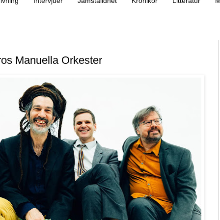
ivning
Intervjuer
Jämställdhet
Krönikor
Litteratur
M
os Manuella Orkester