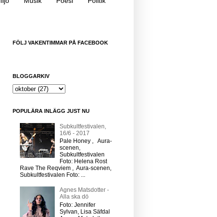
iljö
Musik
Poesi
Politik
FÖLJ VAKENTIMMAR PÅ FACEBOOK
BLOGGARKIV
POPULÄRA INLÄGG JUST NU
Subkultfestivalen,
16/6 - 2017
Pale Honey , Aura-
scenen,
Subkultfestivalen
Foto: Helena Rost
Rave The Reqviem , Aura-scenen,
Subkultfestivalen Foto: ...
Agnes Matsdotter -
Alla ska dö
Foto: Jennifer
Sylvan, Lisa Säfdal