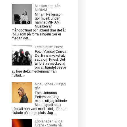
Musikminne från
MIRIAM
Miriam Pettersson
gör musik under
namnet MIRIAM.
Musiken är
mångbottnad och ibland drar det åt
R&B som på förra singeln Ser er
medan det...
Fem album: Priest
Foto: Marisol Correa
Det finns mycket att
säga om Priest. Det
är förstås mycket tal
om att bandet består
av före detta medlemmar från
hyllad...
Moa Lignell - Dit jag
går
Foto: Johanna
Pettersson Jag
minns att jag träffade
Moa Lignell strax
efter att hon varit med i Idol, där hon
slutade på tredje plats. Jag ...
Esplanaden & Ida
Gratte - Svarta hål