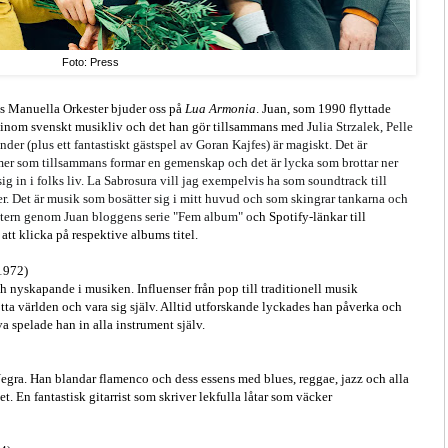
Foto: Press
s Manuella Orkester bjuder oss på
Lua Armonia
. Juan, som 1990 flyttade
ge inom svenskt musikliv och det han gör tillsammans med J
ulia Strzalek, Pelle
er (plus ett fantastiskt gästspel av Goran Kajfes) är magiskt. Det är
tmer som tillsammans formar en gemenskap och det är lycka som brottar ner
ig in i folks liv. La Sabrosura vill jag exempelvis ha som soundtrack till
. Det är musik som bosätter sig i mitt huvud och som skingrar tankarna och
rkestern genom Juan bloggens serie "Fem album" o
ch
Spotify-länkar till
 att klicka på respektive albums titel.
1972)
 nyskapande i musiken. Influenser från pop till traditionell musik
ta världen och vara sig själv. Alltid utforskande lyckades han påverka och
a spelade han in alla instrument själv.
ra. Han blandar flamenco och dess essens med blues, reggae, jazz och alla
 En fantastisk gitarrist som skriver lekfulla låtar som väcker