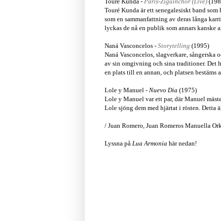
Touré Kunda -
Paris-Ziguinchor (Live)
(198
Touré Kunda är ett senegalesiskt band som har
som en sammanfattning av deras långa karriä
lyckas de nå en publik som annars kanske al
Naná Vasconcelos -
Storytelling
(1995)
Naná Vasconcelos, slagverkare, sångerska och
av sin omgivning och sina traditioner. Det hä
en plats till en annan, och platsen bestäms a
Lole y Manuel -
Nuevo Dia
(1975)
Lole y Manuel var ett par, där Manuel mäst
Lole sjöng dem med hjärtat i rösten. Detta är
/ Juan Romero, Juan Romeros Manuella Ork
Lyssna på
Lua Armonia
här nedan!