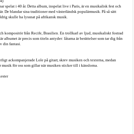
4)
 spelat i 40 år. Detta album, inspelat live i Paris, är en musikalisk fest och
r. De blandar sina traditioner med västerländsk populärmusik. På så sätt
drig skulle ha lyssnat på afrikansk musik.
 kompositör från Recife, Brasilien. En trollkarl av ljud, musikaliskt fostrad
r albumet är precis som titeln antyder: låtarna är berättelser som tar dig från
v din fantasi.
erligt ackompanjerade Lole på gitarr, skrev musiken och texterna, medan
 musik för oss som gillar när musiken sticker till i känslorna.
ester