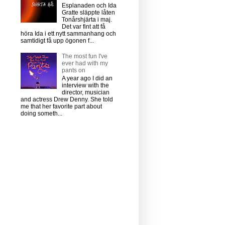
Esplanaden och Ida
Gratte släppte låten
Tonårshjärta i maj.
Det var fint att få
höra Ida i ett nytt sammanhang och
samtidigt få upp ögonen f...
The most fun I've
ever had with my
pants on
A year ago I did an
interview with the
director, musician
and actress Drew Denny. She told
me that her favorite part about
doing someth...