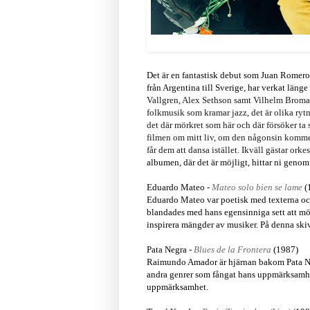
Det är en fantastisk debut som Juan Romero
från Argentina till Sverige, har verkat län
Vallgren, Alex Sethson samt Vilhelm Bromand
folkmusik som kramar jazz, det är olika ry
det där mörkret som här och där försöker ta s
filmen om mitt liv, om den någonsin kommer
får dem att dansa istället. Ikväll gästar o
albumen, där det är möjligt, hittar ni genom
Eduardo Mateo -
Mateo solo bien se lame
(
Eduardo Mateo var poetisk med texterna och
blandades med hans egensinniga sett att möt
inspirera mängder av musiker. På denna skiv
Pata Negra -
Blues de la Frontera
(1987)
Raimundo Amador är hjärnan bakom Pata Neg
andra genrer som fångat hans uppmärksamhet.
uppmärksamhet.