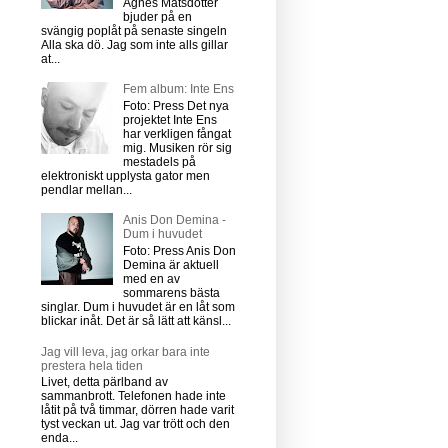
Agnes Matsdotter
bjuder på en
svängig poplåt på senaste singeln
Alla ska dö. Jag som inte alls gillar
at...
Fem album: Inte Ens
Foto: Press Det nya
projektet Inte Ens
har verkligen fångat
mig. Musiken rör sig
mestadels på
elektroniskt upplysta gator men
pendlar mellan...
Anis Don Demina -
Dum i huvudet
Foto: Press Anis Don
Demina är aktuell
med en av
sommarens bästa
singlar. Dum i huvudet är en låt som
blickar inåt. Det är så lätt att känsl...
Jag vill leva, jag orkar bara inte
prestera hela tiden
Livet, detta pärlband av
sammanbrott. Telefonen hade inte
låtit på två timmar, dörren hade varit
tyst veckan ut. Jag var trött och den
enda...