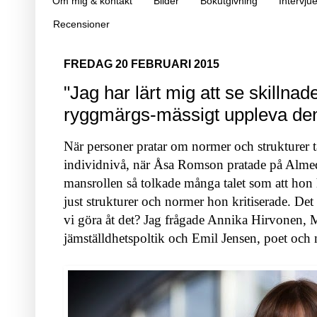
Om mig & kontakt
Bilder
Bokutgivning
Intervjue
Recensioner
FREDAG 20 FEBRUARI 2015
"Jag har lärt mig att se skillnad
ryggmärgs-mässigt uppleva de
När personer pratar om normer och strukturer t
individnivå, när Åsa Romson pratade på Alme
mansrollen så tolkade många talet som att hon 
just strukturer och normer hon kritiserade. Det 
vi göra åt det? Jag frågade Annika Hirvonen, Mi
jämställdhetspoltik och Emil Jensen, poet och