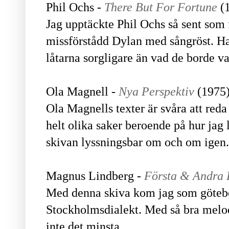
Phil Ochs -
There But For Fortune
(
Jag upptäckte Phil Ochs så sent som f
missförstådd Dylan med sångröst. H
låtarna sorgligare än vad de borde v
Ola Magnell -
Nya Perspektiv
(1975
Ola Magnells texter är svåra att red
helt olika saker beroende på hur jag 
skivan lyssningsbar om och om igen
Magnus Lindberg -
Första & Andra 
Med denna skiva kom jag som götebor
Stockholmsdialekt. Med så bra melod
inte det minsta.