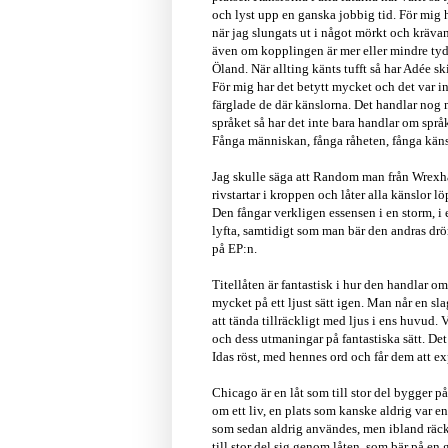
och lyst upp en ganska jobbig tid. För mig h
när jag slungats ut i något mörkt och krävan
även om kopplingen är mer eller mindre tydli
Öland. När allting känts tufft så har Adée ski
För mig har det betytt mycket och det var 
färglade de där känslorna. Det handlar nog
språket så har det inte bara handlar om spr
Fånga människan, fånga råheten, fånga känsl
Jag skulle säga att Random man från Wrexha
rivstartar i kroppen och låter alla känslor l
Den fångar verkligen essensen i en storm, i
lyfta, samtidigt som man bär den andras drö
på EP:n.
Titellåten är fantastisk i hur den handlar o
mycket på ett ljust sätt igen. Man når en sl
att tända tillräckligt med ljus i ens huvud. 
och dess utmaningar på fantastiska sätt. De
Idas röst, med hennes ord och får dem att e
Chicago är en låt som till stor del bygger 
om ett liv, en plats som kanske aldrig var 
som sedan aldrig användes, men ibland räcke
till stor del sig genom låten, som bär på en