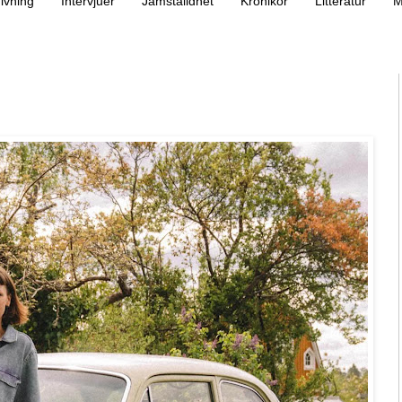
ivning
Intervjuer
Jämställdhet
Krönikor
Litteratur
M