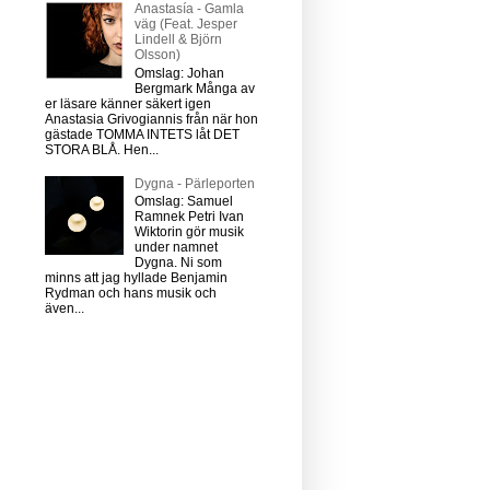
Anastasía - Gamla
väg (Feat. Jesper
Lindell & Björn
Olsson)
Omslag: Johan
Bergmark Många av
er läsare känner säkert igen
Anastasia Grivogiannis från när hon
gästade TOMMA INTETS låt DET
STORA BLÅ. Hen...
Dygna - Pärleporten
Omslag: Samuel
Ramnek Petri Ivan
Wiktorin gör musik
under namnet
Dygna. Ni som
minns att jag hyllade Benjamin
Rydman och hans musik och
även...