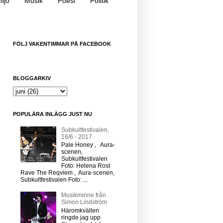
iljö
Musik
Poesi
Politik
FÖLJ VAKENTIMMAR PÅ FACEBOOK
BLOGGARKIV
POPULÄRA INLÄGG JUST NU
Subkultfestivalen,
16/6 - 2017
Pale Honey , Aura-
scenen,
Subkultfestivalen
Foto: Helena Rost
Rave The Reqviem , Aura-scenen,
Subkultfestivalen Foto: ...
Musikminne från
Simon Lindström
Häromkvällen
ringde jag upp