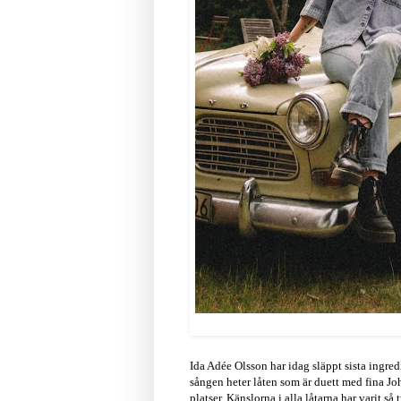
Ida Adée Olsson har idag släppt sista ingr
sången heter låten som är duett med fina Joha
platser. Känslorna i alla låtarna har varit så