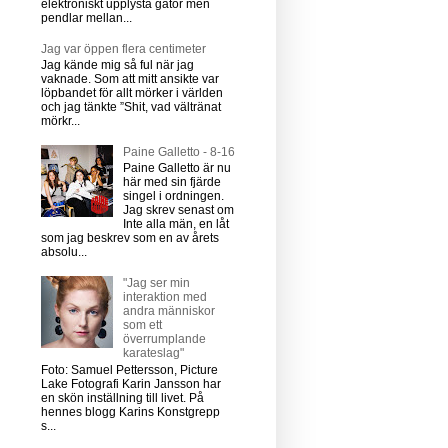
elektroniskt upplysta gator men
pendlar mellan...
Jag var öppen flera centimeter
Jag kände mig så ful när jag
vaknade. Som att mitt ansikte var
löpbandet för allt mörker i världen
och jag tänkte ”Shit, vad vältränat
mörkr...
Paine Galletto - 8-16
Paine Galletto är nu
här med sin fjärde
singel i ordningen.
Jag skrev senast om
Inte alla män, en låt
som jag beskrev som en av årets
absolu...
"Jag ser min
interaktion med
andra människor
som ett
överrumplande
karateslag"
Foto: Samuel Pettersson, Picture
Lake Fotografi Karin Jansson har
en skön inställning till livet. På
hennes blogg Karins Konstgrepp
s...