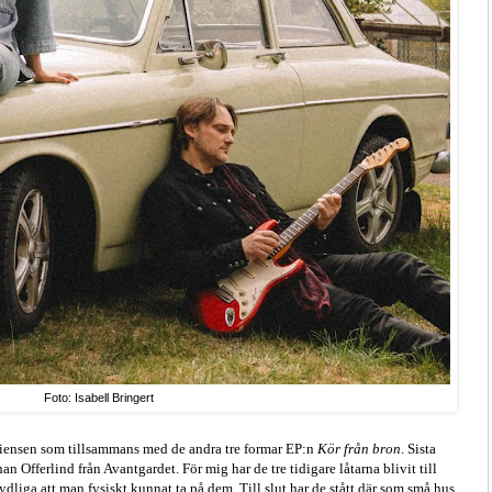
Foto: Isabell Bringert
ediensen som tillsammans med de andra tre formar EP:n
Kör från bron
. Sista
n Offerlind från Avantgardet. För mig har de tre tidigare låtarna blivit till
 tydliga att man fysiskt kunnat ta på dem. Till slut har de stått där som små hus