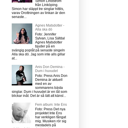
Simon Lindström
från Linköping.
Simon har släppt tre singlar hittils,
varav Drottningen av linkan är den
senaste...
Agnes Matsdotter -
Alla ska dö
Foto: Jennifer
Sylvan, Lisa Säfdal
Agnes Matsdotter
bjuder på en
svängig poplåt på senaste singeln
Alla ska dö. Jag som inte alls gillar
at...
Anis Don Demina -
Dum i huvudet
Foto: Press Anis Don
Demina är aktuell
med en av
sommarens bästa
singlar. Dum i huvudet är en låt som
blickar inåt. Det är så lätt att känsl...
Fem album: Inte Ens
Foto: Press Det nya
projektet Inte Ens
har verkligen fångat
mig. Musiken rör sig
mestadels på