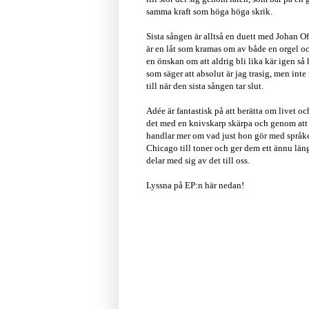
samma kraft som höga höga skrik.
Sista sången är alltså en duett med Johan Of
är en låt som kramas om av både en orgel o
en önskan om att aldrig bli lika kär igen så 
som säger att absolut är jag trasig, men int
till när den sista sången tar slut.
Adée är fantastisk på att berätta om livet o
det med en knivskarp skärpa och genom att sj
handlar mer om vad just hon gör med språket
Chicago till toner och ger dem ett ännu län
delar med sig av det till oss.
Lyssna på EP:n här nedan!