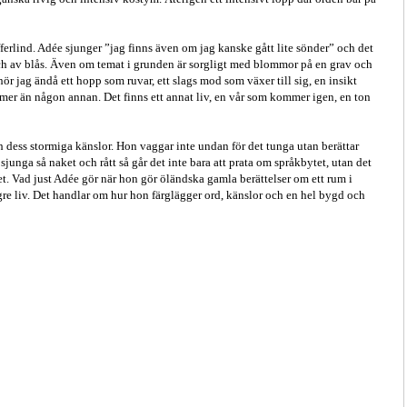
ferlind. Adée sjunger ”jag finns även om jag kanske gått lite sönder” och det
ch av blås. Även om temat i grunden är sorgligt med blommor på en grav och
hör jag ändå ett hopp som ruvar, ett slags mod som växer till sig, en insikt
e mer än någon annan. Det finns ett annat liv, en vår som kommer igen, en ton
ch dess stormiga känslor. Hon vaggar inte undan för det tunga utan berättar
unga så naket och rått så går det inte bara att prata om språkbytet, utan det
. Vad just Adée gör när hon gör öländska gamla berättelser om ett rum i
gre liv. Det handlar om hur hon färglägger ord, känslor och en hel bygd och