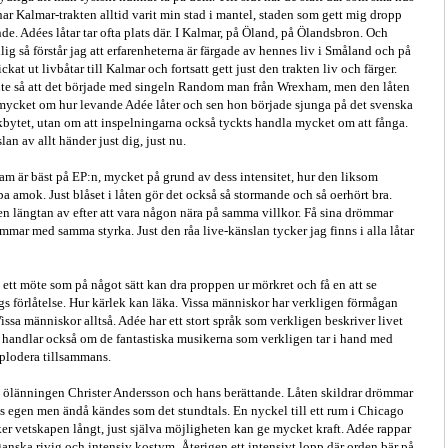
ar Kalmar-trakten alltid varit min stad i mantel, staden som gett mig dropp
de. Adées låtar tar ofta plats där. I Kalmar, på Öland, på Ölandsbron. Och
g så förstår jag att erfarenheterna är färgade av hennes liv i Småland och på
ckat ut livbåtar till Kalmar och fortsatt gett just den trakten liv och färger.
inte så att det började med singeln Random man från Wrexham, men den låten
 mycket om hur levande Adée låter och sen hon började sjunga på det svenska
åkbytet, utan om att inspelningarna också tyckts handla mycket om att fånga.
an av allt händer just dig, just nu.
m är bäst på EP:n, mycket på grund av dess intensitet, hur den liksom
öpa amok. Just blåset i låten gör det också så stormande och så oerhört bra.
 en längtan av efter att vara någon nära på samma villkor. Få sina drömmar
mmar med samma styrka. Just den råa live-känslan tycker jag finns i alla låtar
m ett möte som på något sätt kan dra proppen ur mörkret och få en att se
ags förlåtelse. Hur kärlek kan läka. Vissa människor har verkligen förmågan
Vissa människor alltså. Adée har ett stort språk som verkligen beskriver livet
t handlar också om de fantastiska musikerna som verkligen tar i hand med
xplodera tillsammans.
på ölänningen Christer Andersson och hans berättande. Låten skildrar drömmar
ens egen men ändå kändes som det stundtals. En nyckel till ett rum i Chicago
r vetskapen långt, just själva möjligheten kan ge mycket kraft. Adée rappar
 ganska rivig och intensiv kostym. Återigen ett intensivt lopp där orden bär på