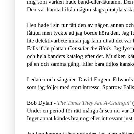
mig som varken hade band-eller-låtnamn. Den 
Den var hämtad ifrån någon slags piratplats sku
Hen hade i sin tur fått den av någon annan och v
låttitel men tyckte att jag borde höra den. Jag 
lite detektivarbete innan jag fann ut att det 
Falls ifrån plattan
Consider the Birds
. Jag lyss
och hela bandets katalog efter det. Musiken kä
på en och samma gång. Eller bara tidlös kansk
Ledaren och sångaren David Eugene Edwards ha
som jag följer med stort intresse. Sparrow Falls
Bob Dylan -
The Times They Are A-Changin'
(
Under en period för rätt många år sen nu var D
Inget annat kändes bra nog eller intressant just
Jag kan hamna i såna perioder. Jag bara plöjer ne