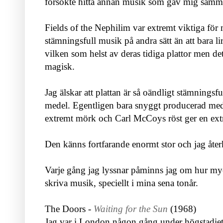
försökte hitta annan musik som gav mig samm
Fields of the Nephilim var extremt viktiga för 
stämningsfull musik på andra sätt än att bara lir
vilken som helst av deras tidiga plattor men det
magisk.
Jag älskar att plattan är så oändligt stämnings
medel. Egentligen bara snyggt producerad me
extremt mörk och Carl McCoys röst ger en ex
Den känns fortfarande enormt stor och jag åter
Varje gång jag lyssnar påminns jag om hur mycke
skriva musik, speciellt i mina sena tonår.
The Doors -
Waiting for the Sun
(1968)
Jag var i London någon gång under högstadiet