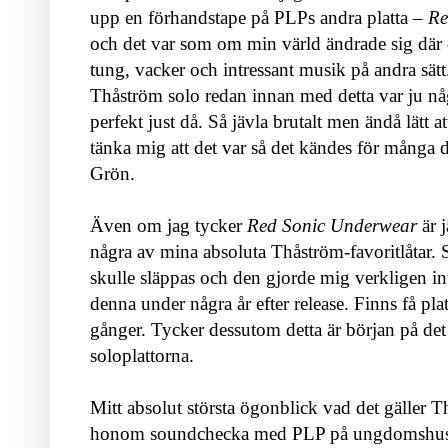
upp en förhandstape på PLPs andra platta –
Re
och det var som om min värld ändrade sig där 
tung, vacker och intressant musik på andra sätt
Thåström solo redan innan med detta var ju nå
perfekt just då. Så jävla brutalt men ändå lätt att 
tänka mig att det var så det kändes för många
Grön.
Även om jag tycker
Red Sonic Underwear
är j
några av mina absoluta Thåström-favoritlåtar.
skulle släppas och den gjorde mig verkligen i
denna under några år efter release. Finns få pl
gånger. Tycker dessutom detta är början på det
soloplattorna.
Mitt absolut största ögonblick vad det gäller T
honom soundchecka med PLP på ungdomshuset