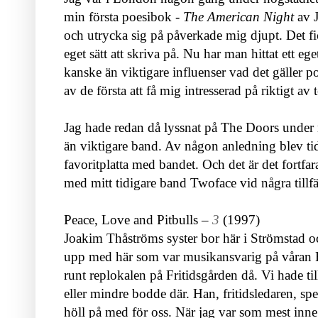
min första poesibok -
The American Night
av J
och utrycka sig på påverkade mig djupt. Det fi
eget sätt att skriva på. Nu har man hittat ett ege
kanske än viktigare influenser vad det gäller po
av de första att få mig intresserad på riktigt av
Jag hade redan då lyssnat på The Doors under n
än viktigare band. Av någon anledning blev ti
favoritplatta med bandet. Och det är det fortfar
med mitt tidigare band Twoface vid några tillf
Peace, Love and Pitbulls –
3
(1997)
Joakim Thåströms syster bor här i Strömstad och
upp med här som var musikansvarig på våran Fr
runt replokalen på Fritidsgården då. Vi hade til
eller mindre bodde där. Han, fritidsledaren, sp
höll på med för oss. När jag var som mest inne