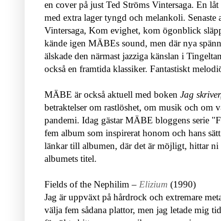
en cover på just Ted Ströms Vintersaga. En låt
med extra lager tyngd och melankoli. Senaste
Vintersaga, Kom evighet, kom ögonblick släpp
kände igen MÄBEs sound, men där nya spänn
älskade den närmast jazziga känslan i Tingelt
också en framtida klassiker. Fantastiskt melod
MÄBE är också aktuell med boken
Jag skriver
betraktelser om rastlöshet, om musik och om 
pandemi. Idag gästar MÄBE bloggens serie "F
fem album som inspirerat honom och hans sätt a
länkar till albumen, där det är möjligt, hittar n
albumets titel.
Fields of the Nephilim –
Elizium
(1990)
Jag är uppväxt på hårdrock och extremare met
välja fem sådana plattor, men jag letade mig ti