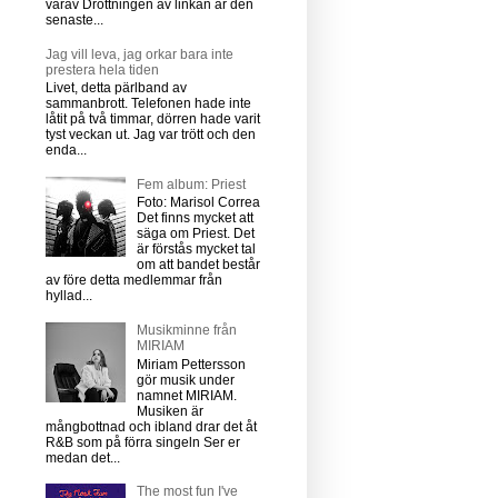
varav Drottningen av linkan är den
senaste...
Jag vill leva, jag orkar bara inte
prestera hela tiden
Livet, detta pärlband av
sammanbrott. Telefonen hade inte
låtit på två timmar, dörren hade varit
tyst veckan ut. Jag var trött och den
enda...
Fem album: Priest
Foto: Marisol Correa
Det finns mycket att
säga om Priest. Det
är förstås mycket tal
om att bandet består
av före detta medlemmar från
hyllad...
Musikminne från
MIRIAM
Miriam Pettersson
gör musik under
namnet MIRIAM.
Musiken är
mångbottnad och ibland drar det åt
R&B som på förra singeln Ser er
medan det...
The most fun I've