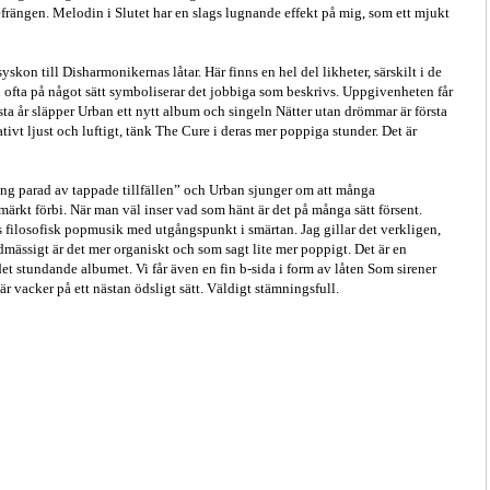
refrängen. Melodin i Slutet har en slags lugnande effekt på mig, som ett mjukt
yskon till Disharmonikernas låtar. Här finns en hel del likheter, särskilt i de
ofta på något sätt symboliserar det jobbiga som beskrivs. Uppgivenheten får
ästa år släpper Urban ett nytt album och singeln Nätter utan drömmar är första
tivt ljust och luftigt, tänk The Cure i deras mer poppiga stunder. Det är
ång parad av tappade tillfällen” och Urban sjunger om att många
rkt förbi. När man väl inser vad som hänt är det på många sätt försent.
gs filosofisk popmusik med utgångspunkt i smärtan. Jag gillar det verkligen,
ndmässigt är det mer organiskt och som sagt lite mer poppigt. Det är en
 det stundande albumet. Vi får även en fin b-sida i form av låten Som sirener
är vacker på ett nästan ödsligt sätt. Väldigt stämningsfull.