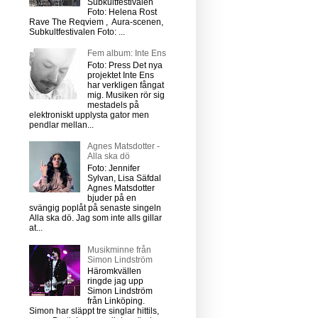
Subkultfestivalen
Foto: Helena Rost
Rave The Reqviem , Aura-scenen,
Subkultfestivalen Foto: ...
Fem album: Inte Ens
Foto: Press Det nya
projektet Inte Ens
har verkligen fångat
mig. Musiken rör sig
mestadels på
elektroniskt upplysta gator men
pendlar mellan...
Agnes Matsdotter -
Alla ska dö
Foto: Jennifer
Sylvan, Lisa Säfdal
Agnes Matsdotter
bjuder på en
svängig poplåt på senaste singeln
Alla ska dö. Jag som inte alls gillar
at...
Musikminne från
Simon Lindström
Häromkvällen
ringde jag upp
Simon Lindström
från Linköping.
Simon har släppt tre singlar hittils,