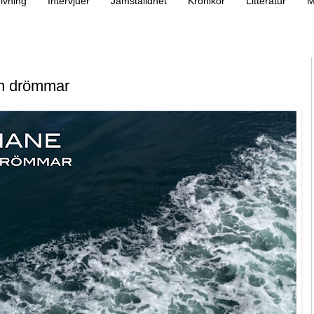
ivning
Intervjuer
Jämställdhet
Krönikor
Litteratur
M
an drömmar