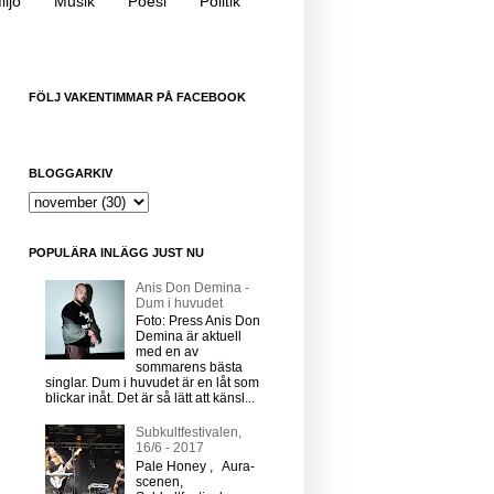
iljö
Musik
Poesi
Politik
FÖLJ VAKENTIMMAR PÅ FACEBOOK
BLOGGARKIV
POPULÄRA INLÄGG JUST NU
Anis Don Demina -
Dum i huvudet
Foto: Press Anis Don
Demina är aktuell
med en av
sommarens bästa
singlar. Dum i huvudet är en låt som
blickar inåt. Det är så lätt att känsl...
Subkultfestivalen,
16/6 - 2017
Pale Honey , Aura-
scenen,