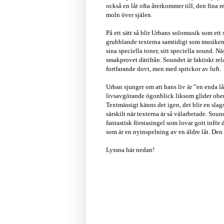
också en låt ofta återkommer till, den fina 
moln över själen.
På ett sätt så blir Urbans solomusik som ett s
grubblande texterna samtidigt som musiken 
sina speciella toner, sitt speciella sound. N
smakprovet därifrån. Soundet är faktiskt rela
fortfarande dovt, men med sprickor av luft.
Urban sjunger om att hans liv är ”en enda l
livsavgörande ögonblick liksom glider obemä
Textmässigt känns det igen, det blir en sla
särskilt när texterna är så välarbetade. Sou
fantastisk förstasingel som lovar gott inför
som är en nyinspelning av en äldre låt. Den 
Lyssna här nedan!