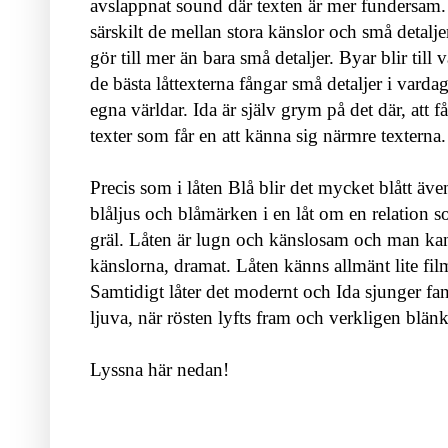
avslappnat sound där texten är mer fundersam.
särskilt de mellan stora känslor och små detalje
gör till mer än bara små detaljer. Byar blir till 
de bästa låttexterna fångar små detaljer i vardag
egna världar. Ida är själv grym på det där, att f
texter som får en att känna sig närmre texterna.
Precis som i låten Blå blir det mycket blått äv
blåljus och blåmärken i en låt om en relation s
gräl. Låten är lugn och känslosam och man kan r
känslorna, dramat. Låten känns allmänt lite film
Samtidigt låter det modernt och Ida sjunger fan
ljuva, när rösten lyfts fram och verkligen blänk
Lyssna här nedan!