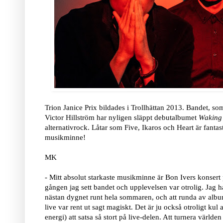
Trion Janice Prix bildades i Trollhättan 2013. Bandet,
Victor Hillström har nyligen släppt debutalbumet
Wakin
alternativrock. Låtar som Five, Ikaros och Heart är fantast
musikminne!
MK
- Mitt absolut starkaste musikminne är Bon Ivers konser
gången jag sett bandet och upplevelsen var otrolig. Jag ha
nästan dygnet runt hela sommaren, och att runda av albu
live var rent ut sagt magiskt. Det är ju också otroligt kul
energi) att satsa så stort på live-delen. Att turnera värld