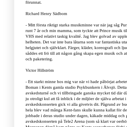
förunnat.
Richard Henry Sädbom
- Mitt första riktigt starka musikminne var när jag såg Pu
runt 7 år och min mamma, som tyckte att Prince musik til
VHS med relativt taskig kvalité. Jag blev golvad av upplev
helheten. Det var inte bara låtarna som var fantastiska uta
helgjutet och självklart. Färger, kläder, koreografi och l
såddes ett frö till att någon gång skapa egen musik och att 
och paketering.
Victor Hillström
- Ett starkt minne hos mig var när vi hade påbörjat arbe
Boman i Kents gamla studio Psykbunkern i Älvsjö. Detta
avskedsturné och vi tillbringade ganska mycket tid där då.
ju otroligt kul att få inblick i de miljöer de själva arbeta
avskedskonserten gick vi alla givetvis dit. Pågrund av bud
hela blev vad många Kent-fans skulle kunna kallat för de
jobbade i deras studio under dagen, käkade middag och g
avskedskonserten på Tele2 Arena (som så klart var oerhört