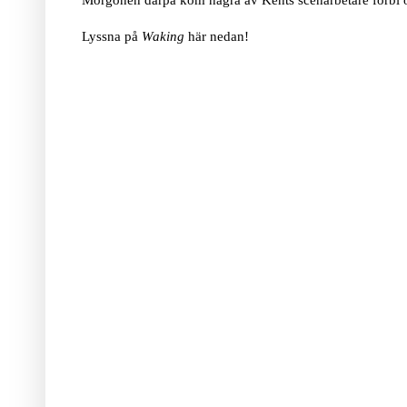
Morgonen därpå kom några av Kents scenarbetare förbi oc
Lyssna på
Waking
här nedan!