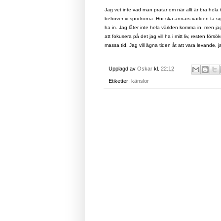
Jag vet inte vad man pratar om när allt är bra hela 
behöver vi sprickorna. Hur ska annars världen ta si
ha in. Jag låter inte hela världen komma in, men jag
att fokusera på det jag vill ha i mitt liv, resten fö
massa tid. Jag vill ägna tiden åt att vara levande, j
Upplagd av
Oskar
kl.
22:12
Etiketter:
känslor