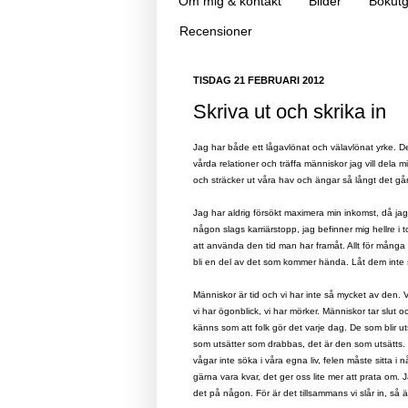
Om mig & kontakt
Bilder
Bokutg
Recensioner
TISDAG 21 FEBRUARI 2012
Skriva ut och skrika in
Jag har både ett lågavlönat och välavlönat yrke. Det 
vårda relationer och träffa människor jag vill dela mitt
och sträcker ut våra hav och ängar så långt det går. 
Jag har aldrig försökt maximera min inkomst, då jag tr
någon slags karriärstopp, jag befinner mig hellre i
att använda den tid man har framåt. Allt för många
bli en del av det som kommer hända. Låt dem inte sl
Människor är tid och vi har inte så mycket av den.
vi har ögonblick, vi har mörker. Människor tar slut 
känns som att folk gör det varje dag. De som blir uts
som utsätter som drabbas, det är den som utsätts. 
vågar inte söka i våra egna liv, felen måste sitta i
gärna vara kvar, det ger oss lite mer att prata om.
J
det på någon. För är det tillsammans vi slår in, så 