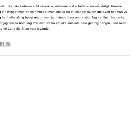
tiden. Kanske behöver vi bli utskrikna, utskrivna fast vi fortfarande mår dåligt. Kanske
g in? Bygger man en mur mot det man inte vill ha in, stänger muren ute även det man vill
 har heller aldrig byggt någon mur, jag hittade bara andra sätt. Jag har lärt mina tankar
rsöker jag smälta bort. Jag trivs med att ha ett yrke som inte bara ger mig pengar, utan även
ag vill ägna dig åt att vara levande.