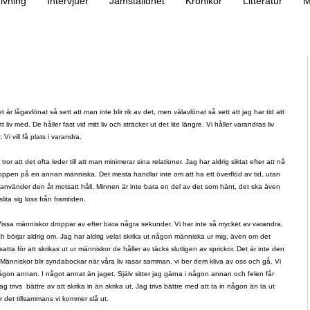
ivning
Intervjuer
Jämställdhet
Krönikor
Litteratur
M
är lågavlönat så sett att man inte blir rik av det, men välavlönat så sett att jag har tid att
 liv med. De håller fast vid mitt liv och sträcker ut det lite längre. Vi håller varandras liv
Vi vill få plats i varandra.
or att det ofta leder till att man minimerar sina relationer. Jag har aldrig siktat efter att nå
 toppen på en annan människa. Det mesta handlar inte om att ha ett överflöd av tid, utan
 använder den åt motsatt håll. Minnen är inte bara en del av det som hänt, det ska även
ita sig loss från framtiden.
 Vissa människor droppar av efter bara några sekunder. Vi har inte så mycket av varandra,
och börjar aldrig om. Jag har aldrig velat skrika ut någon människa ur mig, även om det
atta för att skrikas ut ur människor de håller av täcks slutligen av sprickor. Det är inte den
Människor blir syndabockar när våra liv rasar samman, vi ber dem kliva av oss och gå. Vi
 någon annan. I något annat än jaget. Själv sitter jag gärna i någon annan och felen får
ag trivs bättre av att skrika in än skrika ut. Jag trivs bättre med att ta in någon än ta ut
är det tillsammans vi kommer slå ut.