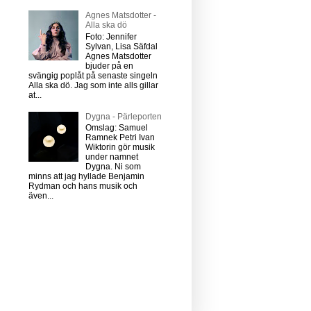
Agnes Matsdotter -
Alla ska dö
Foto: Jennifer
Sylvan, Lisa Säfdal
Agnes Matsdotter
bjuder på en
svängig poplåt på senaste singeln
Alla ska dö. Jag som inte alls gillar
at...
Dygna - Pärleporten
Omslag: Samuel
Ramnek Petri Ivan
Wiktorin gör musik
under namnet
Dygna. Ni som
minns att jag hyllade Benjamin
Rydman och hans musik och
även...