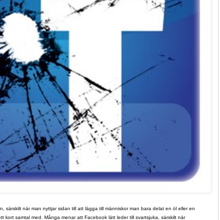
 särskilt när man nyttjar sidan till att lägga till människor man bara delat en öl eller en
 kort samtal med. Många menar att Facebook lätt leder till svartsjuka, särskilt när