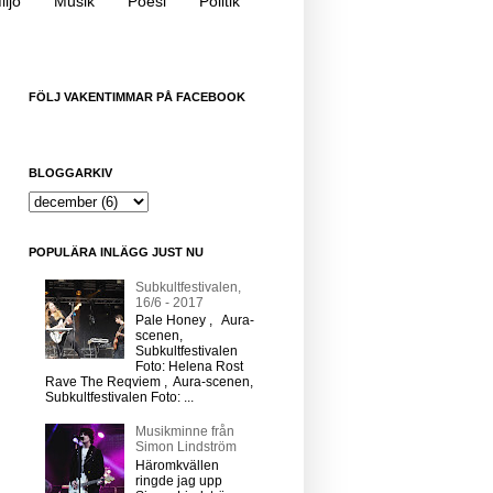
iljö
Musik
Poesi
Politik
FÖLJ VAKENTIMMAR PÅ FACEBOOK
BLOGGARKIV
POPULÄRA INLÄGG JUST NU
Subkultfestivalen,
16/6 - 2017
Pale Honey , Aura-
scenen,
Subkultfestivalen
Foto: Helena Rost
Rave The Reqviem , Aura-scenen,
Subkultfestivalen Foto: ...
Musikminne från
Simon Lindström
Häromkvällen
ringde jag upp