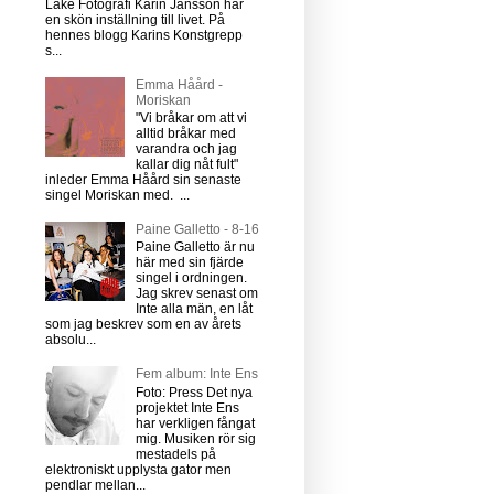
Lake Fotografi Karin Jansson har
en skön inställning till livet. På
hennes blogg Karins Konstgrepp
s...
Emma Håård -
Moriskan
"Vi bråkar om att vi
alltid bråkar med
varandra och jag
kallar dig nåt fult"
inleder Emma Håård sin senaste
singel Moriskan med. ...
Paine Galletto - 8-16
Paine Galletto är nu
här med sin fjärde
singel i ordningen.
Jag skrev senast om
Inte alla män, en låt
som jag beskrev som en av årets
absolu...
Fem album: Inte Ens
Foto: Press Det nya
projektet Inte Ens
har verkligen fångat
mig. Musiken rör sig
mestadels på
elektroniskt upplysta gator men
pendlar mellan...