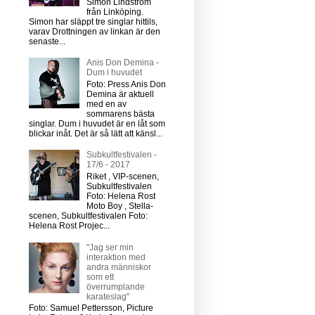
Simon Lindström
från Linköping.
Simon har släppt tre singlar hittils,
varav Drottningen av linkan är den
senaste...
Anis Don Demina -
Dum i huvudet
Foto: Press Anis Don
Demina är aktuell
med en av
sommarens bästa
singlar. Dum i huvudet är en låt som
blickar inåt. Det är så lätt att känsl...
Subkultfestivalen -
17/6 - 2017
Riket , VIP-scenen,
Subkultfestivalen
Foto: Helena Rost
Moto Boy , Stella-
scenen, Subkultfestivalen Foto:
Helena Rost Projec...
"Jag ser min
interaktion med
andra människor
som ett
överrumplande
karateslag"
Foto: Samuel Pettersson, Picture