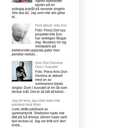
Agnes Matsdotter
bjuder på en
svängig poplåt på senaste singeln
Alla ska dö. Jag som inte alls gillar
at...
Fem album: Inte Ens
Foto: Press Det nya
projektet Inte Ens
har verkligen fångat
mig. Musiken rör sig
mestadels på
elektroniskt upplysta gator men
pendlar mellan...
Anis Don Demina -
Dum i huvudet
Foto: Press Anis Don
Demina är aktuell
med en av
sommarens bästa
singlar. Dum i huvudet är en låt som
blickar inåt. Det är så lätt att känsl...
Jag vill leva, jag orkar bara inte
prestera hela tiden
Livet, detta pärlband av
sammanbrott. Telefonen hade inte
låtit på två timmar, dörren hade varit
tyst veckan ut. Jag var trött och den
enda...