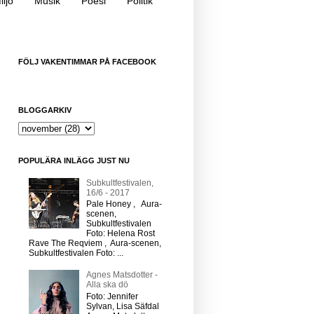
iljö
Musik
Poesi
Politik
FÖLJ VAKENTIMMAR PÅ FACEBOOK
BLOGGARKIV
POPULÄRA INLÄGG JUST NU
Subkultfestivalen,
16/6 - 2017
Pale Honey , Aura-
scenen,
Subkultfestivalen
Foto: Helena Rost
Rave The Reqviem , Aura-scenen,
Subkultfestivalen Foto: ...
Agnes Matsdotter -
Alla ska dö
Foto: Jennifer
Sylvan, Lisa Säfdal