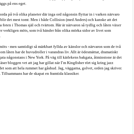
äggs på ens eget.
orda på två olika planeter där inga ord någonsin flyttar in i varken närvaro
jäl blir det mest tomt. Men i både Collision (med Anders) och kanske att det
a foten i Thomas själ och tvärtom. Här är närvaron så tydlig och låten växer
ter verkligen möts, som två händer från olika mörka sidor av livet som
.
möts - men samtidigt så märkbart fyllda av känslor och närvaron som de två
nom låten har de huvudroller i varandras liv. Allt är ödesmättat, dramatiskt
ata någonstans i New York. På väg till kärlekens bakgata, åtminstone är det
ser bloggen vet att jag har gillat när I’m Kingfisher rört sig kring jazz
det som att hela rummet har gåshud. Jag, väggarna, golvet, orden jag skriver.
 Tillsammans har de skapat en framtida klassiker.