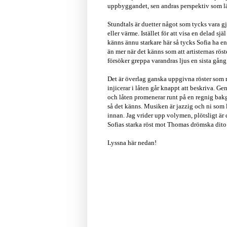
uppbyggandet, sen andras perspektiv som l
Stundtals är duetter något som tycks vara gj
eller värme. Istället för att visa en delad s
känns ännu starkare här så tycks Sofia ha en
än mer när det känns som att artisternas rös
försöker greppa varandras ljus en sista gång
Det är överlag ganska uppgivna röster som 
injicerar i låten går knappt att beskriva. Ge
och låten promenerar runt på en regnig bakg
så det känns. Musiken är jazzig och ni som lä
innan. Jag vrider upp volymen, plötsligt är 
Sofias starka röst mot Thomas drömska dito.
Lyssna här nedan!