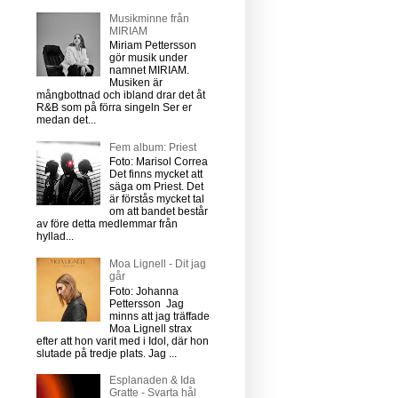
Musikminne från
MIRIAM
Miriam Pettersson
gör musik under
namnet MIRIAM.
Musiken är
mångbottnad och ibland drar det åt
R&B som på förra singeln Ser er
medan det...
Fem album: Priest
Foto: Marisol Correa
Det finns mycket att
säga om Priest. Det
är förstås mycket tal
om att bandet består
av före detta medlemmar från
hyllad...
Moa Lignell - Dit jag
går
Foto: Johanna
Pettersson Jag
minns att jag träffade
Moa Lignell strax
efter att hon varit med i Idol, där hon
slutade på tredje plats. Jag ...
Esplanaden & Ida
Gratte - Svarta hål