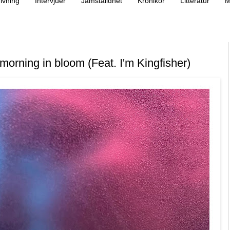
ivning
Intervjuer
Jämställdhet
Krönikor
Litteratur
M
morning in bloom (Feat. I'm Kingfisher)