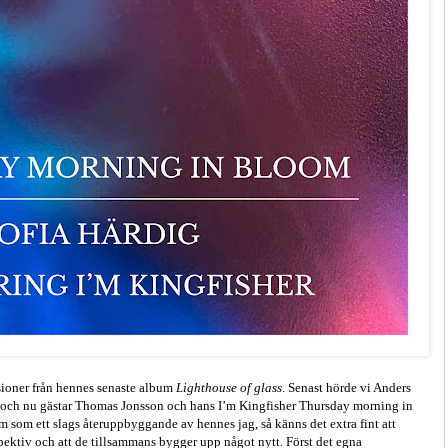
rsioner från hennes senaste album
Lighthouse of glass
. Senast hörde vi Anders
n och nu gästar Thomas Jonsson och hans I’m Kingfisher Thursday morning in
m som ett slags återuppbyggande av hennes jag, så känns det extra fint att
spektiv och att de tillsammans bygger upp något nytt. Först det egna