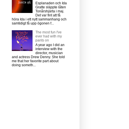
Esplanaden och Ida
Gratte släppte låten
Tonårshjärta i maj.
Det var fint att få
höra Ida i ett nytt sammanhang och
samtidigt få upp ögonen f...
The most fun I've
ever had with my
pants on
A year ago I did an
interview with the
director, musician
and actress Drew Denny. She told
me that her favorite part about
doing someth...