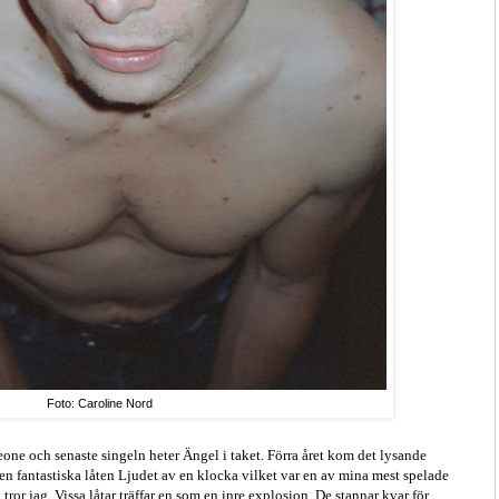
Foto: Caroline Nord
ne och senaste singeln heter Ängel i taket. Förra året kom det lysande
den fantastiska låten Ljudet av en klocka vilket var en av mina mest spelade
, tror jag. Vissa låtar träffar en som en inre explosion. De stannar kvar för