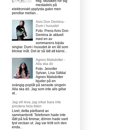
mig. Musiken rör sig
mestadels på
elektroniskt upplysta gator men
pendlar mellan...
Anis Don Demina -
Dum i huvudet
Foto: Press Anis Don
Demina är aktuell
med en av
sommarens bästa
singlar. Dum i huvudet är en låt som
blickar inåt. Det är så lätt att känsl...
Agnes Matsdotter -
Alla ska dö
Foto: Jennifer
Sylvan, Lisa Säfdal
Agnes Matsdotter
bjuder på en
svängig poplåt på senaste singeln
Alla ska dö. Jag som inte alls gillar
at...
Jag vill leva, jag orkar bara inte
prestera hela tiden
Livet, detta pärlband av
sammanbrott. Telefonen hade inte
låtit på två timmar, dörren hade varit
tyst veckan ut. Jag var trött och den
enda...