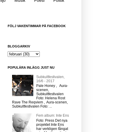
iljö
Musik
Poesi
Politik
FÖLJ VAKENTIMMAR PÅ FACEBOOK
BLOGGARKIV
POPULÄRA INLÄGG JUST NU
Subkultfestivalen,
16/6 - 2017
Pale Honey , Aura-
scenen,
Subkultfestivalen
Foto: Helena Rost
Rave The Reqviem , Aura-scenen,
Subkultfestivalen Foto: ...
Fem album: Inte Ens
Foto: Press Det nya
projektet Inte Ens
har verkligen fångat