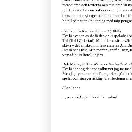
melodierna och texterna och relaterar till ny
guld på den. Inte en tråkig sekund, inte en d
dansar och de sjunger med i rader de inte förs
hotell på natten / nu tar jag med mig pengar
Fabrizio De André -
Volume 3
(1968)
Det här var en av de få skivor vi spelade i
Ted (Ted Gärdestad). Melodierna sitter väldi
skiva – det är liksom inte svårare än Am, Dm
likaså hans röst. Min morfar var från Rom, m
vemodigt italienskt hjärta.
Bob Marley & The Wailers -
The birth of a
Det här är nog det enda albumet jag tar med 
Men jag tycker att allt låter perfekt på den 
spelar och sjunger äckligt bra. Texterna är e
/ Leo leone
Lyssna på Ängel i taket här nedan!