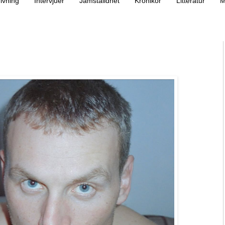
ivning
Intervjuer
Jämställdhet
Krönikor
Litteratur
M