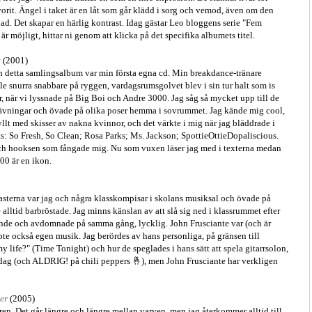
vorit. Ängel i taket är en låt som går klädd i sorg och vemod, även om den
d. Det skapar en härlig kontrast. Idag gästar Leo bloggens serie "Fem
 är möjligt, hittar ni genom att klicka på det specifika albumets titel.
t
(2001)
h detta samlingsalbum var min första egna cd. Min breakdance-tränare
ulle snurra snabbare på ryggen, vardagsrumsgolvet blev i sin tur halt som is
r, när vi lyssnade på Big Boi och Andre 3000. Jag såg så mycket upp till de
hävningar och övade på olika poser hemma i sovrummet. Jag kände mig cool,
yllt med skisser av nakna kvinnor, och det värkte i mig när jag bläddrade i
s: So Fresh, So Clean; Rosa Parks; Ms. Jackson; SpottieOttieDopaliscious.
och hooksen som fångade mig. Nu som vuxen läser jag med i texterna medan
000 är en ikon.
 rasterna var jag och några klasskompisar i skolans musiksal och övade på
alltid barbröstade. Jag minns känslan av att slå sig ned i klassrummet efter
utande och avdomnade på samma gång, lycklig. John Frusciante var (och är
ppte också egen musik. Jag berördes av hans personliga, på gränsen till
y life?" (Time Tonight) och hur de speglades i hans sätt att spela gitarrsolon,
dag (och ALDRIG! på chili peppers 🤞), men John Frusciante har verkligen
er
(2005)
n. Det går längre och längre mellan varven, men jag återkommer alltid till