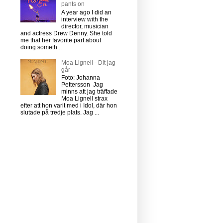
pants on
A year ago I did an
interview with the
director, musician
and actress Drew Denny. She told
me that her favorite part about
doing someth...
Moa Lignell - Dit jag
går
Foto: Johanna
Pettersson Jag
minns att jag träffade
Moa Lignell strax
efter att hon varit med i Idol, där hon
slutade på tredje plats. Jag ...