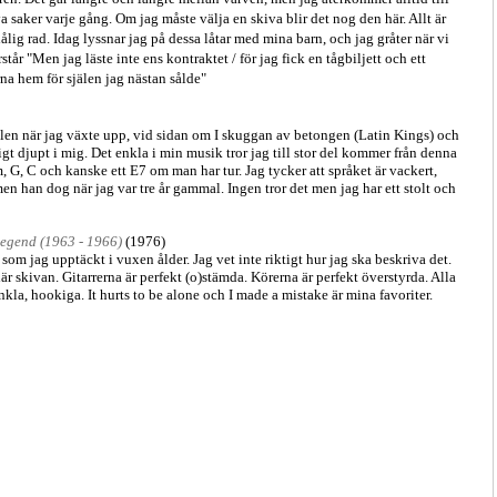
a saker varje gång. Om jag måste välja en skiva blir det nog den här. Allt är
ålig rad. Idag lyssnar jag på dessa låtar med mina barn, och jag gråter när vi
tår "Men jag läste inte ens kontraktet / för jag fick en tågbiljett och ett
na hem för själen jag nästan sålde"
 bilen när jag växte upp, vid sidan om I skuggan av betongen (Latin Kings) och
gt djupt i mig. Det enkla i min musik tror jag till stor del kommer från denna
, G, C och kanske ett E7 om man har tur. Jag tycker att språket är vackert,
en han dog när jag var tre år gammal. Ingen tror det men jag har ett stolt och
 legend (1963 - 1966)
(1976)
som jag upptäckt i vuxen ålder. Jag vet inte riktigt hur jag ska beskriva det.
här skivan. Gitarrerna är perfekt (o)stämda. Körerna är perfekt överstyrda. Alla
nkla, hookiga. It hurts to be alone och I made a mistake är mina favoriter.