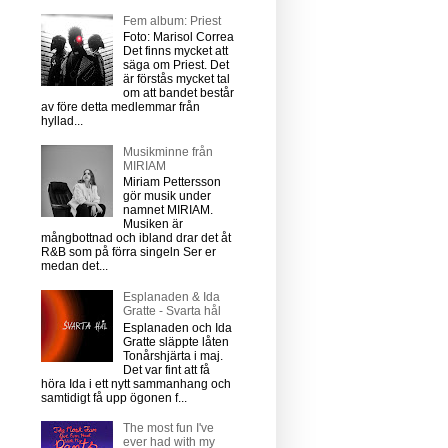
Fem album: Priest
Foto: Marisol Correa
Det finns mycket att
säga om Priest. Det
är förstås mycket tal
om att bandet består
av före detta medlemmar från
hyllad...
Musikminne från
MIRIAM
Miriam Pettersson
gör musik under
namnet MIRIAM.
Musiken är
mångbottnad och ibland drar det åt
R&B som på förra singeln Ser er
medan det...
Esplanaden & Ida
Gratte - Svarta hål
Esplanaden och Ida
Gratte släppte låten
Tonårshjärta i maj.
Det var fint att få
höra Ida i ett nytt sammanhang och
samtidigt få upp ögonen f...
The most fun I've
ever had with my