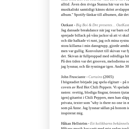
alltid. Även den riviga Stanna här var en fa
musikaliskt samtidigt känns skönt avslappna
album."
S
potify-länkar till albumen, där det
Outkast -
Big Boi & Dre presents… OutKas
Jag dansade breakdance när jag var barn oc
sprejade billack på våra jackor så att vi sk
och där halkade vi runt, jag och mina systra
stora killarna i min dansgrupp, gjorde arm
men var gullig. Konvolutet till skivan var f
det. Skivan är fullproppad med odödliga hit
På den tiden var det grooven, melodierna 
jag lyssnar, och får rysningar igen. Andre 3
John Frusciante -
Curtains
(2005)
I högstadiet började jag spela elgitarr – på
covers av Red Hot Chili Peppers. Vi spelade 
rasten: svettig, blodiga fingrar, öronen tj
igen) gitarrist i Chili Peppers, men han slä
privata, texter som "why is there no one in m
som på Anne. Jag lyssnar sällan på honom i
inspirerat mig.
Håkan Hellström -
Ett kolikbarns bekännels
Håkans musik har varit med mig sedan tonåre