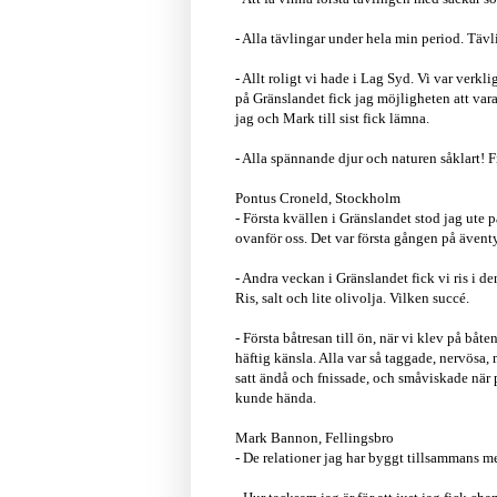
- Alla tävlingar under hela min period. T
- Allt roligt vi hade i Lag Syd. Vi var verkl
på Gränslandet fick jag möjligheten att var
jag och Mark till sist fick lämna.
- Alla spännande djur och naturen såklart! F
Pontus Croneld, Stockholm
- Första kvällen i Gränslandet stod jag ute 
ovanför oss. Det var första gången på äventy
- Andra veckan i Gränslandet fick vi ris i d
Ris, salt och lite olivolja. Vilken succé.
- Första båtresan till ön, när vi klev på båt
häftig känsla. Alla var så taggade, nervösa, 
satt ändå och fnissade, och småviskade när 
kunde hända.
Mark Bannon, Fellingsbro
- De relationer jag har byggt tillsammans 