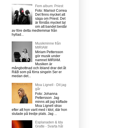
Fem album: Priest
Foto: Marisol Correa
Det finns mycket att
säga om Priest. Det
är förstås mycket tal
om att bandet består
av före detta medlemmar från
hyllad...
Musikminne från
MIRIAM
Miriam Pettersson
gör musik under
namnet MIRIAM.
Musiken är
mångbottnad och ibland drar det åt
R&B som på förra singeln Ser er
medan det...
Moa Lignell - Dit jag
går
Foto: Johanna
Pettersson Jag
minns att jag träffade
Moa Lignell strax
efter att hon varit med i Idol, där hon
slutade på tredje plats. Jag ...
Esplanaden & Ida
Gratte - Svarta hål