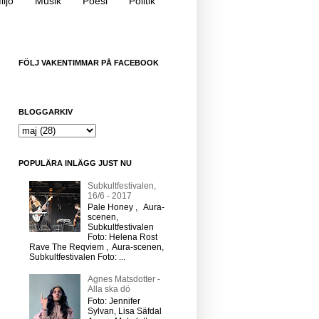
iljö
Musik
Poesi
Politik
FÖLJ VAKENTIMMAR PÅ FACEBOOK
BLOGGARKIV
POPULÄRA INLÄGG JUST NU
Subkultfestivalen,
16/6 - 2017
Pale Honey , Aura-
scenen,
Subkultfestivalen
Foto: Helena Rost
Rave The Reqviem , Aura-scenen,
Subkultfestivalen Foto: ...
Agnes Matsdotter -
Alla ska dö
Foto: Jennifer
Sylvan, Lisa Säfdal