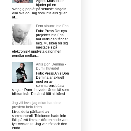
Agnes Matsdotter
bjuder på en
svängig poplåt på senaste singeln
Alla ska dö. Jag som inte alls gillar
at...
Fem album: Inte Ens
Foto: Press Det nya
projektet Inte Ens
har verkligen fångat
mig. Musiken rör sig
mestadels på
elektroniskt upplysta gator men
pendlar mellan...
Anis Don Demina -
Dum i huvudet
Foto: Press Anis Don
Demina är aktuell
med en av
sommarens bästa
singlar. Dum i huvudet är en låt som
blickar inåt. Det är så lätt att känsl...
Jag vill leva, jag orkar bara inte
prestera hela tiden
Livet, detta pärlband av
sammanbrott. Telefonen hade inte
låtit på två timmar, dörren hade varit
tyst veckan ut. Jag var trött och den
enda...