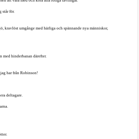
ansen att vara med och köra alla roliga tävlingar.
 står för.
ljö, kravlöst umgånge med härliga och spännande nya människor,
n med hinderbanan därefter.
n jag har från Robinson!
era deltagare.
garna.
tter.