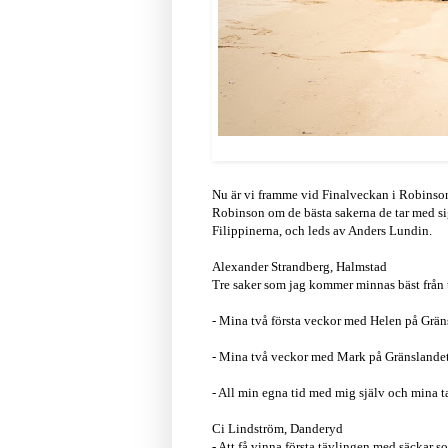
Nu är vi framme vid Finalveckan i Robinson 
Robinson om de bästa sakerna de tar med si
Filippinerna, och leds av Anders Lundin.
Alexander Strandberg, Halmstad
Tre saker som jag kommer minnas bäst från
- Mina två första veckor med Helen på Grän
- Mina två veckor med Mark på Gränslande
- All min egna tid med mig själv och mina ta
Ci Lindström, Danderyd
- Att få vinna första tävlingen med säckar s