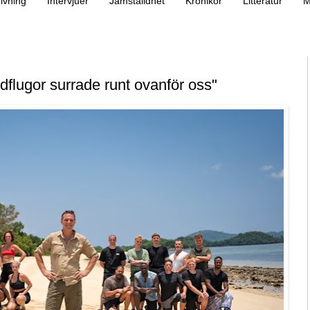
ivning
Intervjuer
Jämställdhet
Krönikor
Litteratur
M
ldflugor surrade runt ovanför oss"