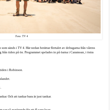
Foto: TV 4
som sänds i TV 4. Här nedan berättar flertalet av deltagarna från vårens
g från tiden på ön.
Programmet spelades in på öarna i Caramoan, i östra
 tiden i Robinson.
slandet.
t.
nkar. Och att tankar bara är just tankar.
om var så avgörande för att få vara kvar.