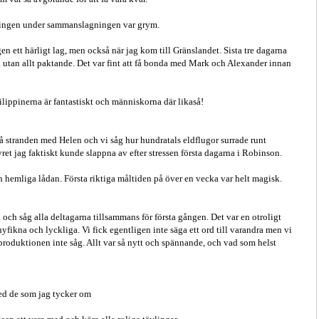
ävlingen under sammanslagningen var grym.
igen ett härligt lag, men också när jag kom till Gränslandet. Sista tre dagarna
a utan allt paktande. Det var fint att få bonda med Mark och Alexander innan
ilippinerna är fantastiskt och människorna där likaså!
på stranden med Helen och vi såg hur hundratals eldflugor surrade runt
ret jag faktiskt kunde slappna av efter stressen första dagarna i Robinson.
en hemliga lådan. Första riktiga måltiden på över en vecka var helt magisk.
en och såg alla deltagarna tillsammans för första gången. Det var en otroligt
nyfikna och lyckliga. Vi fick egentligen inte säga ett ord till varandra men vi
produktionen inte såg. Allt var så nytt och spännande, och vad som helst
med de som jag tycker om