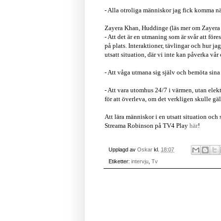
- Alla otroliga människor jag fick komma nä
Zayera Khan, Huddinge (läs mer om Zayera
- Att det
är en utmaning som är svår att före
på plats. Interaktioner, tävlingar och hur 
utsatt situation, där vi inte kan påverka vå
- Att våga utmana sig själv och bemöta sina r
- Att vara utomhus 24/7 i värmen, utan elekt
för att överleva, om det verkligen skulle gäl
Att lära människor i en utsatt situation och
Streama Robinson på TV4 Play
här
!
Upplagd av
Oskar
kl.
18:07
Etiketter:
intervju
,
Tv