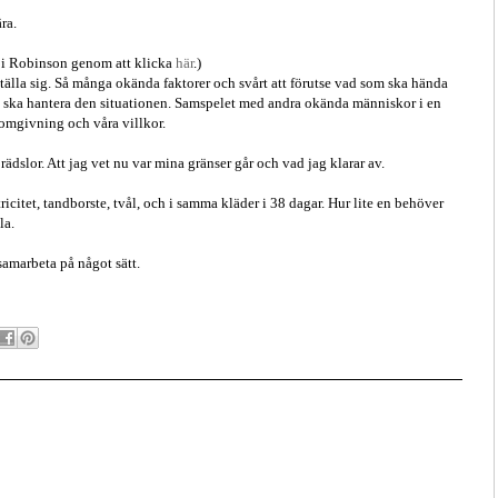
ra.
 i Robinson genom att klicka
här
.)
ställa sig. Så många okända faktorer och svårt att förutse vad som ska hända
jag ska hantera den situationen. Samspelet med andra okända människor i en
r omgivning och våra villkor.
ädslor. Att jag vet nu var mina gränser går och vad jag klarar av.
ricitet, tandborste, tvål, och i samma kläder i 38 dagar. Hur lite en behöver
la.
 samarbeta på något sätt.