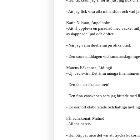
- Hur tacksam jag är för att just jag fick ch
- Att jag fick visa alla mina sidor och vad jag
Karin Nilsson, Ängelholm
- Att få uppleva en paradisö med vacker mi
avslappnade ljud och dofter!
- När jag vann duellerna på olika öråd.
- Den stora middagen vid sammanslagninge
Marcus Håkanson, Lidingö
- Oj, vad svårt. Det är så många fina minne
- Den fantastiska naturen!
- Den fina vänskapen som jag hittade med fl
- De oerhört elaborerade och häftiga tävlin
Pål Schakonat, Malmö
- All the haters.
- Hur otippat nice det var att trycka kokosnö