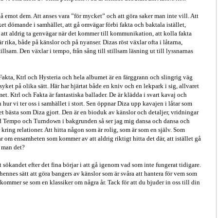
å emot dem. Att anses vara ”för mycket” och att göra saker man inte vill. Att
et dömande i samhället, att gå omvägar förbi fakta och baktala istället,
att aldrig ta genvägar när det kommer till kommunikation, att kolla fakta
rika, både på känslor och på nyanser. Dizas röst växlar ofta i låtarna,
illsam. Den växlar i tempo, från sång till stillsam läsning ut till lyssnarnas
Fakta, Ktrl och Hysteria och hela albumet är en färggrann och slingrig väg
et på olika sätt. Här har hjärtat både en kniv och en lekpark i sig, allvaret
. Ktrl och Fakta är fantastiska ballader. De är klädda i svart kavaj och
 hur vi ter oss i samhället i stort. Sen öppnar Diza upp kavajen i låtar som
bästa som Diza gjort. Den är en bioduk av känslor och detaljer, vridningar
med Tempo och Turndown i bakgrunden så ser jag mig dansa och dansa och
kring relationer. Att hitta någon som är rolig, som är som en själv. Som
r om ensamheten som kommer av att aldrig riktigt hitta det där, att istället gå
r man det?
t sökandet efter det fina börjar i att gå igenom vad som inte fungerat tidigare.
hennes sätt att göra bangers av känslor som är svåra att hantera för vem som
ommer se som en klassiker om några år. Tack för att du bjuder in oss till din