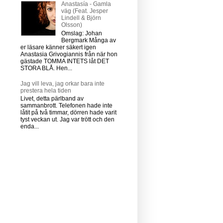
Anastasía - Gamla
väg (Feat. Jesper
Lindell & Björn
Olsson)
Omslag: Johan
Bergmark Många av
er läsare känner säkert igen
Anastasia Grivogiannis från när hon
gästade TOMMA INTETS låt DET
STORA BLÅ. Hen...
Jag vill leva, jag orkar bara inte
prestera hela tiden
Livet, detta pärlband av
sammanbrott. Telefonen hade inte
låtit på två timmar, dörren hade varit
tyst veckan ut. Jag var trött och den
enda...