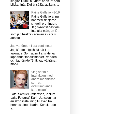
singlar. Dum i huvudet är en låt som
blickar inåt. Det är så lätt att känsl...
Paine Galletto - 8-16
Paine Galletto är nu
här med sin fjärde
singel i ordningen.
Jag skrev senast om
Inte alla män, en låt
som jag beskrev som en av årets
absolu...
Jag var öppen flera centimeter
Jag kände mig så ful när jag
vaknade. Som att mitt ansikte var
löpbandet för allt mörker i världen
och jag tänkte ”Shit, vad vältränat
mörkr...
"Jag ser min
interaktion med
andra människor
som ett
överrumplande
karateslag"
Foto: Samuel Pettersson, Picture
Lake Fotografi Karin Jansson har
en skön inställning till livet. På
hennes blogg Karins Konstgrepp
s...