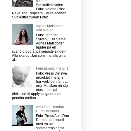
scenen,
Subkultfestivalen
Foto: Helena Rost
Rave The Reqviem , Aura-scenen,
Subkultfestivalen Foto: ...
Agnes Matsdotter -
Alla ska dö
Foto: Jennifer
Sylvan, Lisa Säfdal
Agnes Matsdotter
bjuder på en
svängig poplåt på senaste singeln
Alla ska dö. Jag som inte alls gillar
at...
Fem album: Inte Ens
Foto: Press Det nya
projektet Inte Ens
har verkligen fångat
mig. Musiken rör sig
mestadels på
elektroniskt upplysta gator men
pendlar mellan...
Anis Don Demina -
Dum i huvudet
Foto: Press Anis Don
Demina är aktuell
med en av
sommarens bästa