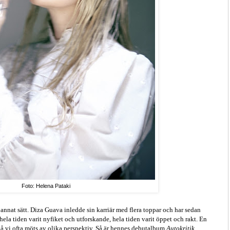
Foto: Helena Pataki
 annat sätt. Diza Guava inledde sin karriär med flera toppar och har sedan
r hela tiden varit nyfiket och utforskande, hela tiden varit öppet och rakt. En
er då vi ofta möts av olika perspektiv. Så är hennes debutalbum
Autokritik
.