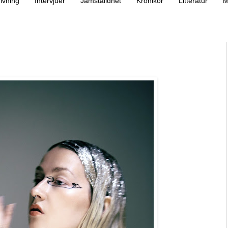
ivning
Intervjuer
Jämställdhet
Krönikor
Litteratur
M