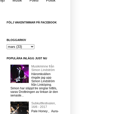
iljö
Musik
Poesi
Politik
FÖLJ VAKENTIMMAR PÅ FACEBOOK
BLOGGARKIV
POPULÄRA INLÄGG JUST NU
Musikminne från
Simon Lindström
Häromkvällen
ringde jag upp
Simon Lindström
från Linköping.
Simon har släppt tre singlar hittils,
varav Drottningen av linkan är den
senaste...
Subkultfestivalen,
16/6 - 2017
Pale Honey , Aura-