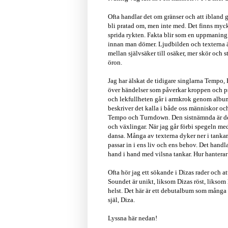
Ofta handlar det om gränser och att ibland g
bli pratad om, men inte med. Det finns myck
sprida rykten. Fakta blir som en uppmaning 
innan man dömer. Ljudbilden och texterna är 
mellan självsäker till osäker, mer skör och st
öron.
Jag har älskat de tidigare singlarna Tempo, 
över händelser som påverkar kroppen och psyk
och lekfullheten går i armkrok genom albumet
beskriver det kalla i både oss människor och
Tempo och Turndown. Den sistnämnda är det 
och växlingar. När jag går förbi spegeln 
dansa. Många av texterna dyker ner i tankar 
passar in i ens liv och ens behov. Det handla
hand i hand med vilsna tankar. Hur hantera
Ofta hör jag ett sökande i Dizas rader och at
Soundet är unikt, liksom Dizas röst, liksom 
helst. Det här är ett debutalbum som många k
själ, Diza.
Lyssna här nedan!