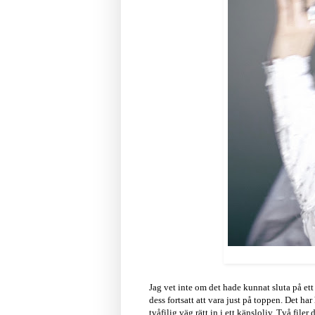
Jag vet inte om det hade kunnat sluta på ett
dess fortsatt att vara just på toppen. Det ha
tvåfilig väg rätt in i ett känsloliv. Två fil