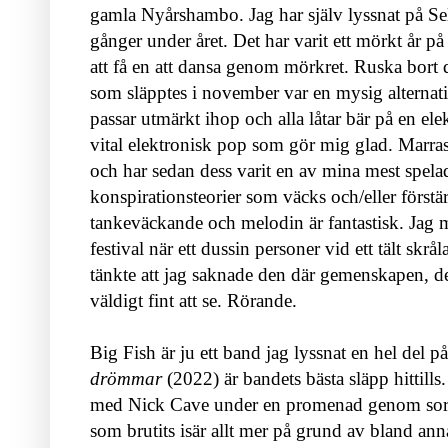
gamla Nyårshambo. Jag har själv lyssnat på Sel
gånger under året. Det har varit ett mörkt år 
att få en att dansa genom mörkret. Ruska bort 
som släpptes i november var en mysig alternati
passar utmärkt ihop och alla låtar bär på en el
vital elektronisk pop som gör mig glad. Marras 
och har sedan dess varit en av mina mest spela
konspirationsteorier som väcks och/eller förstär
tankeväckande och melodin är fantastisk. Jag m
festival när ett dussin personer vid ett tält skr
tänkte att jag saknade den där gemenskapen, 
väldigt fint att se. Rörande.
Big Fish är ju ett band jag lyssnat en hel del 
drömmar
(2022) är bandets bästa släpp hittills.
med Nick Cave under en promenad genom sor
som brutits isär allt mer på grund av bland ann