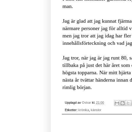
man.
Jag är glad att jag kunnat fjärm
närmare personer jag för alltid vi
men jag tror att jag idag har fler
innehållsförteckning och vad ja
Jag tror, när jag är jag runt 80,
tillbaka på just det här året so
högsta topparna. När mitt hjärta
nästa år tvättar händerna innan 
rimlig början.
Upplagd av
Oskar
kl.
21:00
Etiketter:
krönika
,
känslor