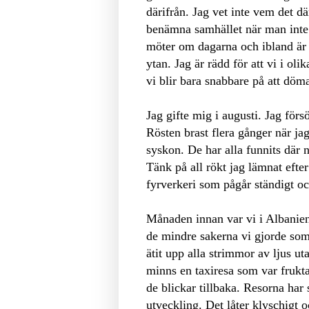
därifrån. Jag vet inte vem det dä
benämna samhället när man inte 
möter om dagarna och ibland är j
ytan. Jag är rädd för att vi i o
vi blir bara snabbare på att döm
Jag gifte mig i augusti. Jag förs
Rösten brast flera gånger när ja
syskon. De har alla funnits där nä
Tänk på all rökt jag lämnat efter
fyrverkeri som pågår ständigt o
Månaden innan var vi i Albanien. 
de mindre sakerna vi gjorde som 
ätit upp alla strimmor av ljus u
minns en taxiresa som var frukt
de blickar tillbaka. Resorna har 
utveckling. Det låter klyschigt o