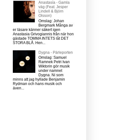
Anastasía - Gamla
väg (Feat. Jesper
Lindell & Björn
Olsson)
Omslag: Johan
Bergmark Många av
er läsare känner säkert igen
Anastasia Grivogiannis från när hon
gästade TOMMA INTETS låt DET
STORA BLÅ. Hen...
Dygna - Pärleporten
Omslag: Samuel
Ramnek Petri Ivan
Wiktorin gör musik
under namnet
Dygna. Ni som
minns att jag hyllade Benjamin
Rydman och hans musik och
även...