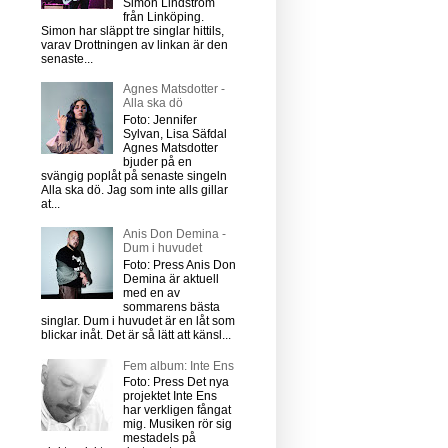
Simon Lindström
från Linköping.
Simon har släppt tre singlar hittils,
varav Drottningen av linkan är den
senaste...
Agnes Matsdotter -
Alla ska dö
Foto: Jennifer
Sylvan, Lisa Säfdal
Agnes Matsdotter
bjuder på en
svängig poplåt på senaste singeln
Alla ska dö. Jag som inte alls gillar
at...
Anis Don Demina -
Dum i huvudet
Foto: Press Anis Don
Demina är aktuell
med en av
sommarens bästa
singlar. Dum i huvudet är en låt som
blickar inåt. Det är så lätt att känsl...
Fem album: Inte Ens
Foto: Press Det nya
projektet Inte Ens
har verkligen fångat
mig. Musiken rör sig
mestadels på