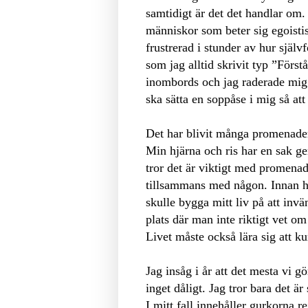
samtidigt är det det handlar om.
människor som beter sig egoistis
frustrerad i stunder av hur själv
som jag alltid skrivit typ ”Förs
inombords och jag raderade mig 
ska sätta en soppåse i mig så att
Det har blivit många promenader.
Min hjärna och ris har en sak g
tror det är viktigt med promena
tillsammans med någon. Innan had
skulle bygga mitt liv på att inv
plats där man inte riktigt vet om
Livet måste också lära sig att 
Jag insåg i år att det mesta vi 
inget dåligt. Jag tror bara det 
I mitt fall innehåller gurkorna 