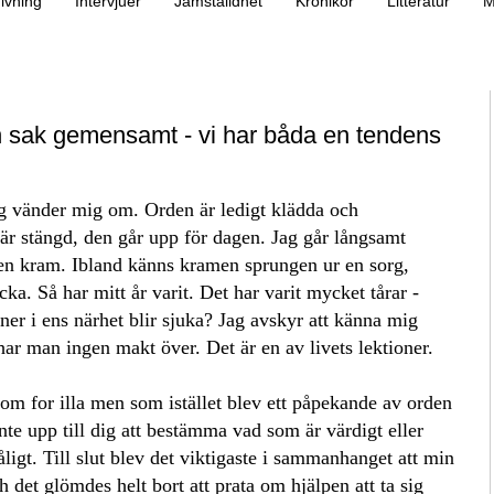
ivning
Intervjuer
Jämställdhet
Krönikor
Litteratur
M
en sak gemensamt - vi har båda en tendens
g vänder mig om. Orden är ledigt klädda och
är stängd, den går upp för dagen. Jag går långsamt
i en kram. Ibland känns kramen sprungen ur en sorg,
cka. Så har mitt år varit. Det har varit mycket tårar -
er i ens närhet blir sjuka? Jag avskyr att känna mig
ar man ingen makt över. Det är en av livets lektioner.
om for illa men som istället blev ett påpekande av orden
nte upp till dig att bestämma vad som är värdigt eller
ligt. Till slut blev det viktigaste i sammanhanget att min
h det glömdes helt bort att prata om hjälpen att ta sig