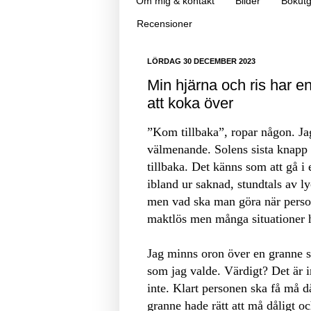
Om mig & kontakt
Bilder
Bokutg
Recensioner
LÖRDAG 30 DECEMBER 2023
Min hjärna och ris har 
att koka över
”Kom tillbaka”, ropar någon. Ja
välmenande. Solens sista knapp 
tillbaka. Det känns som att gå 
ibland ur saknad, stundtals av ly
men vad ska man göra när person
maktlös men många situationer h
Jag minns oron över en granne s
som jag valde. Värdigt? Det är i
inte. Klart personen ska få må då
granne hade rätt att må dåligt oc