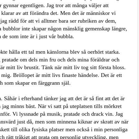
r gynnar egentligen. Jag tror att många väljer att
klarar av att förändra det. Men det är människor vi
ag rädd för att vi alltmer bara ser rubriken av dem,
lika bubblor inte skapar någon mänsklig gemenskap längre,
a de som inte är i just vår bubbla.
ökte hålla ett tal men känslorna blev så oerhört starka.
g pratade om dels min fru och dels mina föräldrar och
r mitt liv brustit. Tänk när mitt liv tog sitt första bloss.
 mig. Bröllopet är mitt livs finaste händelse. Det är ett
ch som skapar en färggrann själ.
Såhär i efterhand tänker jag att det är så fint att det är
jag minns bäst. När vi satt på uteplatsen tills mörkret
tanför. Vi lyssnade på musik, pratade och drack vin. Jag
ansvärd just då, men som minnena kiknar av skratt av när
skett till olika fysiska platser men också i min personliga
ch rätt tråkigt att prata om personlig utveckling, men