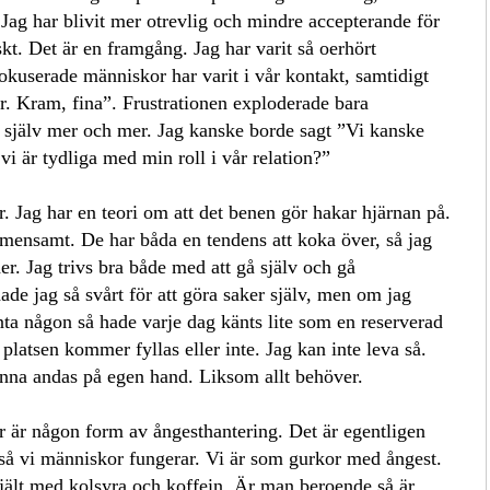
 Jag har blivit mer otrevlig och mindre accepterande för
kt. Det är en framgång. Jag har varit så oerhört
fokuserade människor har varit i vår kontakt, samtidigt
tår. Kram, fina”. Frustrationen exploderade bara
själv mer och mer. Jag kanske borde sagt ”Vi kanske
 vi är tydliga med min roll i vår relation?”
 Jag har en teori om att det benen gör hakar hjärnan på.
emensamt. De har båda en tendens att koka över, så jag
der.
Jag trivs bra både med att gå själv och gå
e jag så svårt för att göra saker själv, men om jag
änta någon så hade varje dag känts lite som en reserverad
 platsen kommer fyllas eller inte. Jag kan inte leva så.
kunna andas på egen hand. Liksom allt behöver.
gör är någon form av ångesthantering. Det är egentligen
är så vi människor fungerar. Vi är som gurkor med ångest.
rejält med kolsyra och koffein. Är man beroende så är