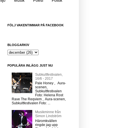
iljö
Musik
Poesi
Politik
FÖLJ VAKENTIMMAR PÅ FACEBOOK
BLOGGARKIV
POPULÄRA INLÄGG JUST NU
Subkultfestivalen,
16/6 - 2017
Pale Honey , Aura-
scenen,
Subkultfestivalen
Foto: Helena Rost
Rave The Reqviem , Aura-scenen,
Subkultfestivalen Foto: ...
Musikminne från
Simon Lindström
Häromkvällen
ringde jag upp