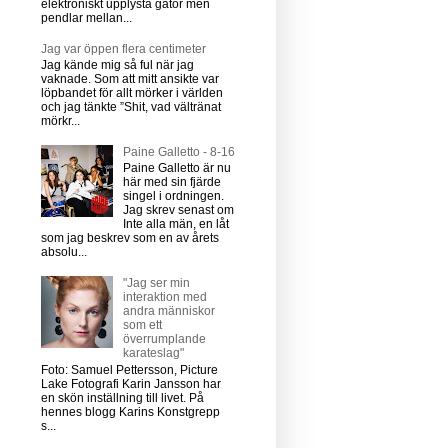
elektroniskt upplysta gator men
pendlar mellan...
Jag var öppen flera centimeter
Jag kände mig så ful när jag
vaknade. Som att mitt ansikte var
löpbandet för allt mörker i världen
och jag tänkte ”Shit, vad vältränat
mörkr...
Paine Galletto - 8-16
Paine Galletto är nu
här med sin fjärde
singel i ordningen.
Jag skrev senast om
Inte alla män, en låt
som jag beskrev som en av årets
absolu...
"Jag ser min
interaktion med
andra människor
som ett
överrumplande
karateslag"
Foto: Samuel Pettersson, Picture
Lake Fotografi Karin Jansson har
en skön inställning till livet. På
hennes blogg Karins Konstgrepp
s...