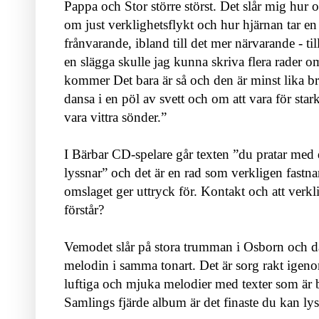
Pappa och Stor större störst. Det slår mig hur o
om just verklighetsflykt och hur hjärnan tar en 
frånvarande, ibland till det mer närvarande - 
en slägga skulle jag kunna skriva flera rader o
kommer Det bara är så och den är minst lika bra
dansa i en pöl av svett och om att vara för stark 
vara vittra sönder.”
I Bärbar CD-spelare går texten ”du pratar med
lyssnar” och det är en rad som verkligen fast
omslaget ger uttryck för. Kontakt och att verk
förstår?
Vemodet slår på stora trumman i Osborn och dä
melodin i samma tonart. Det är sorg rakt igen
luftiga och mjuka melodier med texter som är b
Samlings fjärde album är det finaste du kan lys