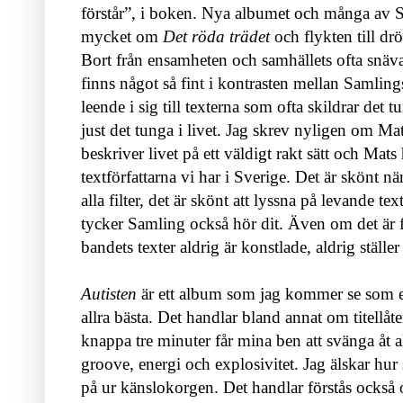
förstår”, i boken. Nya albumet och många av 
mycket om
Det röda trädet
och flykten till dr
Bort från ensamheten och samhällets ofta snäva 
finns något så fint i kontrasten mellan Samlings
leende i sig till texterna som ofta skildrar det tu
just det tunga i livet. Jag skrev nyligen om M
beskriver livet på ett väldigt rakt sätt och Mats
textförfattarna vi har i Sverige. Det är skönt n
alla filter, det är skönt att lyssna på levande tex
tycker Samling också hör dit. Även om det är fl
bandets texter aldrig är konstlade, aldrig ställ
Autisten
är ett album som jag kommer se som ett
allra bästa. Det handlar bland annat om titellå
knappa tre minuter får mina ben att svänga åt al
groove, energi och explosivitet. Jag älskar hur sl
på ur känslokorgen. Det handlar förstås också 