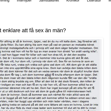
ivning
Intervjuer
Jämställdhet
Krönikor
Litteratur
M
tt enklare att få sex än män?