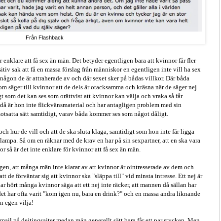
Från Flashback
 enklare att få sex än män. Det betyder egentligen bara att kvinnor får fler
itiv sak att få en massa förslag från människor en egentligen inte vill ha sex
d någon de är attraherade av och där sexet sker på bådas villkor. Där båda
som säger till kvinnor att de dels är otacksamma och kräsna när de säger nej
gt som det kan ses som orättvist att kvinnor kan välja och vraka så får
 då är hon inte flickvänsmaterial och har antagligen problem med sin
motsatta sätt samtidigt, varav båda kommer ses som något dåligt.
 och hur de vill och att de ska sluta klaga, samtidigt som hon inte får ligga
lampa. Så om en räknar med de krav en har på sin sexpartner, att en ska vara
or så är det inte enklare för kvinnor att få sex än män.
ogen, att många män inte klarar av att kvinnor är ointresserade av dem och
att de förväntar sig att kvinnor ska "släppa
till" vid minsta intresse. Ett nej är
 har hört många kvinnor säga att ett nej inte räcker, att mannen då sällan har
n det har ofta varit "kom igen nu, bara en drink?" och en massa andra liknande
en egen vilja!
il på dejtingsajter medan män generellt sätt bara får ett par stycken. Men