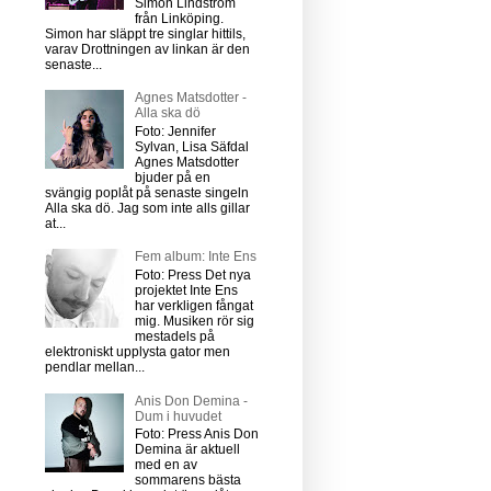
Simon Lindström
från Linköping.
Simon har släppt tre singlar hittils,
varav Drottningen av linkan är den
senaste...
Agnes Matsdotter -
Alla ska dö
Foto: Jennifer
Sylvan, Lisa Säfdal
Agnes Matsdotter
bjuder på en
svängig poplåt på senaste singeln
Alla ska dö. Jag som inte alls gillar
at...
Fem album: Inte Ens
Foto: Press Det nya
projektet Inte Ens
har verkligen fångat
mig. Musiken rör sig
mestadels på
elektroniskt upplysta gator men
pendlar mellan...
Anis Don Demina -
Dum i huvudet
Foto: Press Anis Don
Demina är aktuell
med en av
sommarens bästa