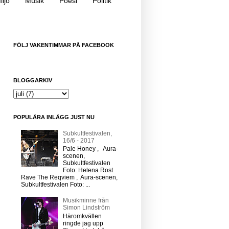
iljö
Musik
Poesi
Politik
FÖLJ VAKENTIMMAR PÅ FACEBOOK
BLOGGARKIV
POPULÄRA INLÄGG JUST NU
Subkultfestivalen,
16/6 - 2017
Pale Honey , Aura-
scenen,
Subkultfestivalen
Foto: Helena Rost
Rave The Reqviem , Aura-scenen,
Subkultfestivalen Foto: ...
Musikminne från
Simon Lindström
Häromkvällen
ringde jag upp