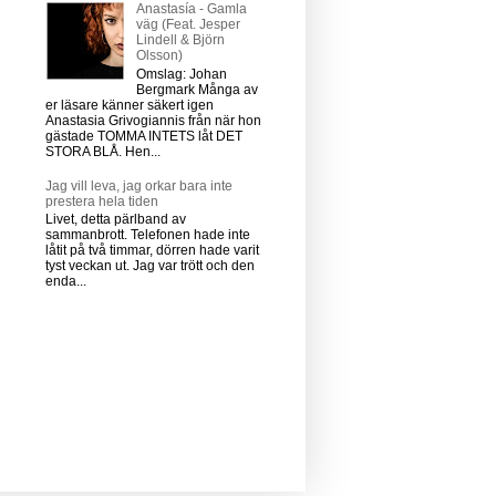
Anastasía - Gamla
väg (Feat. Jesper
Lindell & Björn
Olsson)
Omslag: Johan
Bergmark Många av
er läsare känner säkert igen
Anastasia Grivogiannis från när hon
gästade TOMMA INTETS låt DET
STORA BLÅ. Hen...
Jag vill leva, jag orkar bara inte
prestera hela tiden
Livet, detta pärlband av
sammanbrott. Telefonen hade inte
låtit på två timmar, dörren hade varit
tyst veckan ut. Jag var trött och den
enda...