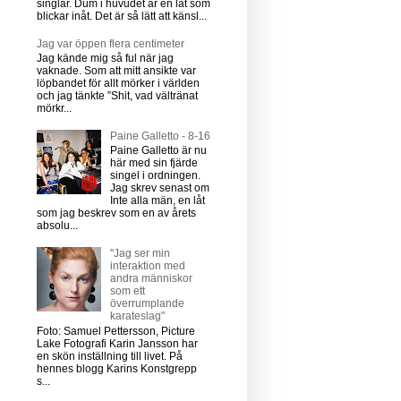
singlar. Dum i huvudet är en låt som
blickar inåt. Det är så lätt att känsl...
Jag var öppen flera centimeter
Jag kände mig så ful när jag
vaknade. Som att mitt ansikte var
löpbandet för allt mörker i världen
och jag tänkte ”Shit, vad vältränat
mörkr...
Paine Galletto - 8-16
Paine Galletto är nu
här med sin fjärde
singel i ordningen.
Jag skrev senast om
Inte alla män, en låt
som jag beskrev som en av årets
absolu...
"Jag ser min
interaktion med
andra människor
som ett
överrumplande
karateslag"
Foto: Samuel Pettersson, Picture
Lake Fotografi Karin Jansson har
en skön inställning till livet. På
hennes blogg Karins Konstgrepp
s...