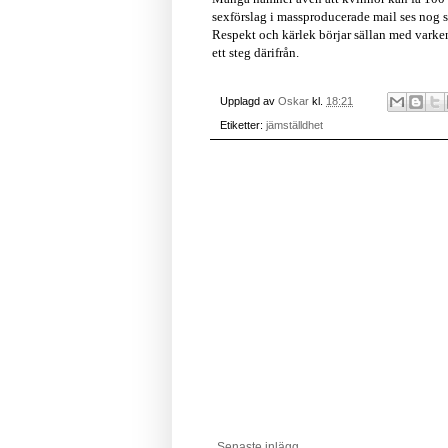
sexförslag i massproducerade mail ses nog sä
Respekt och kärlek börjar sällan med varken
ett steg därifrån.
Upplagd av
Oskar
kl.
18:21
Etiketter:
jämställdhet
Senaste inlägg