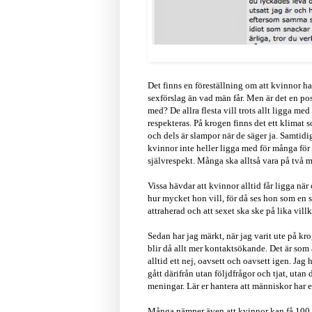
Det finns en föreställning om att kvinnor har
sexförslag än vad män får. Men är det en pos
med? De allra flesta vill trots allt ligga me
respekteras. På krogen finns det ett klimat 
och dels är slampor när de säger ja. Samtidi
kvinnor inte heller ligga med för många för
självrespekt. Många ska alltså vara på två 
Vissa hävdar att kvinnor alltid får ligga när
hur mycket hon vill, för då ses hon som en s
attraherad och att sexet ska ske på lika villk
Sedan har jag märkt, när jag varit ute på kr
blir då allt mer kontaktsökande. Det är som 
alltid ett nej, oavsett och oavsett igen. Jag
gått därifrån utan följdfrågor och tjat, uta
meningar. Lär er hantera att människor har 
Många nämner även att kvinnor kan få 100 ma