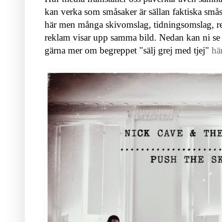
kan verka som småsaker är sällan faktiska
småsa
här men många skivomslag, tidningsomslag, re
reklam visar upp samma bild.
Nedan kan ni se
gärna mer om begreppet "sälj grej med tjej"
hä