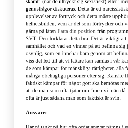
skämt" (när de uttryckt sig sexistiskt) eller "
genusfrågor diskuteras. D
etta är ett narcissist
upplevelser av förtryck och detta måste upphöra
helhetsbilden, vem är det som förtrycker och v
gärna på låten
Fatta din position
från program
SVT. Den förklarar detta bra. Det är viktigt att 
samhället och vad en vinner på att befinna sig 
osynlig, som en innehar bara genom att befinna 
viss del lett till att vi lättare kan samlas i vår k
de som kämpar för mänskliga rättigheter, alla fem
många obehagliga personer efter sig. Kanske f
faktiskt kämpar för något gott ska bemötas me
att de män som ofta tjatar om "men vi män då" 
ofta är just sådana män som faktiskt är svin.
Ansvaret
Har ni tänkt på hur ofta ordet ansvar nämns 