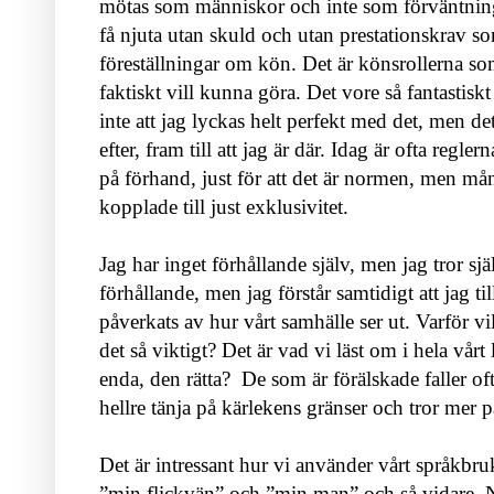
mötas som människor och inte som förväntning
få njuta utan skuld och utan prestationskrav so
föreställningar om kön. Det är könsrollerna so
faktiskt vill kunna göra. Det vore så fantastisk
inte att jag lyckas helt perfekt med det, men de
efter, fram till att jag är där. Idag är ofta regl
på förhand, just för att det är normen, men mång
kopplade till just exklusivitet.
Jag har inget förhållande själv, men jag tror sj
förhållande, men jag förstår samtidigt att jag til
påverkats av hur vårt samhälle ser ut. Varför vi
det så viktigt? Det är vad vi läst om i hela vårt 
enda, den rätta?
De som är förälskade faller of
hellre tänja på kärlekens gränser och tror mer 
Det är intressant hur vi använder vårt språkbruk
”min flickvän” och ”min man” och så vidare. Nu