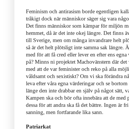
Feminism och antirasism borde egentligen kalla
tråkigt dock när människor säger sig vara något s
Det finns människor som kämpar för miljön men
hemmet, då är det inte okej längre. Det finns ä
till Sverige, men om många invandrare helt plöts
så är det helt plötsligt inte samma sak längre. Ä
med för att få cred eller lever en efter ens egna
på? Minns ni projektet Machovänstern där det v
med att de var feminister och reko på alla möjl
våldsamt och sexistiskt? Om vi ska förändra någ
leva efter våra egna värderingar och se borto
länge den inte drabbar en själv på något sätt, v
Kampen ska och bör ofta innebära att de med pr
dessa för att andra ska få det bättre. Ingen är fr
sanning, men fortfarande lika sann.
Patriarkat