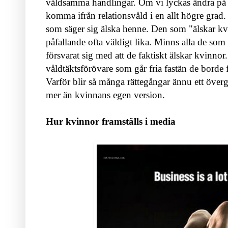
våldsamma handlingar. Om vi lyckas ändra på 
komma ifrån relationsvåld i en allt högre grad
som säger sig älska henne. Den som "älskar k
påfallande ofta väldigt lika. Minns alla de som 
försvarat sig med att de faktiskt älskar kvinnor
våldtäktsförövare som går fria fastän de borde f
Varför blir så många rättegångar ännu ett öv
mer än kvinnans egen version.
Hur kvinnor framställs i media