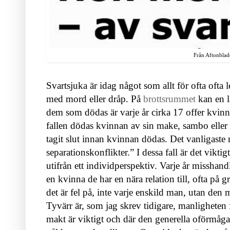
Från Aftonblad
Svartsjuka är idag något som allt för ofta ofta l
med mord eller dråp. På
brottsrummet
kan en lä
dem som dödas är varje år cirka 17 offer kvinnor
fallen dödas kvinnan av sin make, sambo eller p
tagit slut innan kvinnan dödas. Det vanligaste 
separationskonflikter.” I dessa fall är det viktig
utifrån ett individperspektiv. Varje år misshand
en kvinna de har en nära relation till, ofta på g
det är fel på, inte varje enskild man, utan de
Tyvärr är, som jag skrev tidigare, manligheten 
makt är viktigt och där den generella oförmågan 