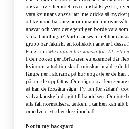
ansvar över hemmet, över hushållssysslor, över a
vara kvinnans ansvar att inte dricka så mycket 
att kvinnan bär ansvar om mannen utövar våld e
ansvar och vem det egentligen borde vara som 
sjuka handlingar? Varför anses offret bära an
grupp har faktiskt ett kollektivt ansvar i dessa
Enks bok
Med uppenbar känsla för stil: Ett r
I den boken ger författaren ett exempel där fler
kvinnors attraktionskraft minskar ju äldre de bl
längre ner i åldrarna på hur unga tjejer de kan 
på hur de uppfattas. Om någon av dem senare 
så kan de fortsätta säga "Fy fan för sådant" trot
själva kanske bidragit till händelsen. Om inte bi
alla fall normaliserat tanken. I tanken kan allt
omedvetet stödjer dess innehåll.
Not in my backyard