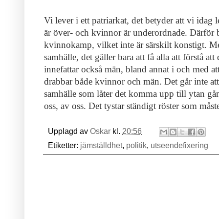
Vi lever i ett patriarkat, det betyder att vi id
är över- och kvinnor är underordnade. Därför b
kvinnokamp, vilket inte är särskilt konstigt. Men
samhälle, det gäller bara att få alla att förstå a
innefattar också män, bland annat i och med a
drabbar både kvinnor och män. Det går inte att d
samhälle som låter det komma upp till ytan gån
oss, av oss. Det tystar ständigt röster som måst
Upplagd av
Oskar
kl.
20:56
Etiketter:
jämställdhet
,
politik
,
utseendefixering