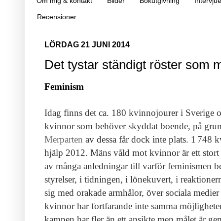
Om mig & kontakt
Bilder
Bokutgivning
Intervjue
Recensioner
LÖRDAG 21 JUNI 2014
Det tystar ständigt röster som 
Feminism
Idag finns det ca. 180 kvinnojourer i Sverige o
kvinnor som behöver skyddat boende, på grund
Merparten
av dessa får dock inte plats. 1 748
hjälp 2012. Mäns våld mot kvinnor är ett stort
av många anledningar till varför feminismen b
styrelser, i tidningen, i lönekuvert, i reaktione
sig med orakade armhålor, över sociala medier 
kvinnor har fortfarande inte samma möjligheter
kampen har fler än ett ansikte men målet är 