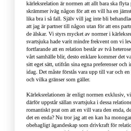
kärleksrelation är normen att allt bara ska fl
skrämmer iväg någon för att en vill ha en jämstä
lika bra i så fall. Själv vill jag inte bli behandl
att jag är partner till någon utan för att ens p
de älskar. Vi styrs mycket av normer i kärleksre
svartsjuka hade varit mindre frekvent om vi lev
fortfarande att en relation består av två hetero
vårt samhälle blir, desto enklare kommer det var
sitt eget sätt, utifrån sina egna preferenser och 
idag. Det måste förstås vara
upp till var och en
och vilka gränser som gäller.
Kärleksrelationen är enligt normen exklusiv, vil
därför uppstår sällan svartsjuka i dessa relationer
romantiskt prat om att en vill vara den enda, d
det en enda? Nu tror jag att en kan ha monogama
obehagligt ägandeskap som drivkraft för relat