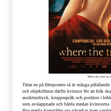
Where the truth lies
(
Tittar en på filmposters så är många påfallande 
och objektifierar därför kvinnor för att folk sk
ansiktsuttryck, kroppsspråk och position i bild
som avslappnade och hårda medan kvinnorna fr
Hur media framställer oss påverkar även samhäl