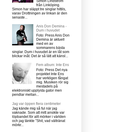
Simon Lindström
från Linköping.
Simon har släppt tre singlar hittils,
varav Drottningen av linkan är den
senaste...
Anis Don Demina -
Dum i huvudet
Foto: Press Anis Don
Demina är aktuell
med en av
sommarens bästa
singlar. Dum i huvudet är en låt som
blickar inåt. Det är så lätt att känsl...
Fem album: Inte Ens
Foto: Press Det nya
projektet Inte Ens
har verkligen fångat
mig. Musiken rör sig
mestadels på
elektroniskt upplysta gator men
pendlar mellan...
Jag var öppen flera centimeter
Jag kände mig så ful när jag
vaknade. Som att mitt ansikte var
löpbandet för allt mörker i världen
och jag tänkte ”Shit, vad vältränat
mörkr...