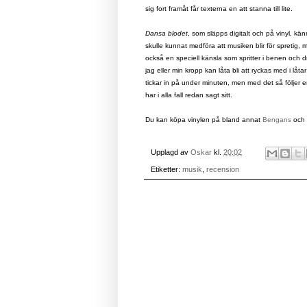
sig fort framåt får texterna en att stanna till lite.
Dansa blodet
, som släpps digitalt och på vinyl, k
skulle kunnat medföra att musiken blir för spretig
också en speciell känsla som spritter i benen och dr
jag eller min kropp kan låta bli att ryckas med i låt
tickar in på under minuten, men med det så följer
har i alla fall redan sagt sitt.
Du kan köpa vinylen på bland annat
Bengans
och 
Upplagd av
Oskar
kl.
20:02
Etiketter:
musik
,
recension