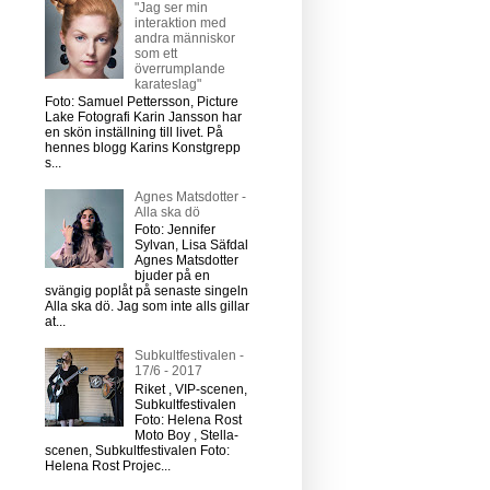
"Jag ser min
interaktion med
andra människor
som ett
överrumplande
karateslag"
Foto: Samuel Pettersson, Picture
Lake Fotografi Karin Jansson har
en skön inställning till livet. På
hennes blogg Karins Konstgrepp
s...
Agnes Matsdotter -
Alla ska dö
Foto: Jennifer
Sylvan, Lisa Säfdal
Agnes Matsdotter
bjuder på en
svängig poplåt på senaste singeln
Alla ska dö. Jag som inte alls gillar
at...
Subkultfestivalen -
17/6 - 2017
Riket , VIP-scenen,
Subkultfestivalen
Foto: Helena Rost
Moto Boy , Stella-
scenen, Subkultfestivalen Foto:
Helena Rost Projec...