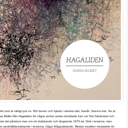
t som är viktigt just nu. Rör benen och hjärtat i samma takt, framåt. Stanna inte. Nu är
bias Müller från Hagaliden för några veckor sedan berättade han om Ted Gärdestad och
l viss del påminns man om ett drabbande och längtande 1970-tal. Dels i texterna, men
ot samhällsbetraktande i texterna, något ifrågasättande. Medan musiken mestadels rör