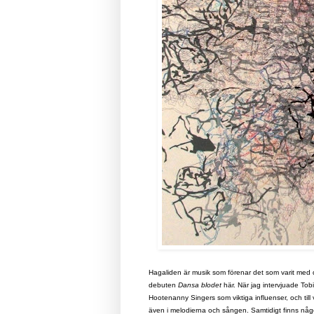
Hagaliden är musik som förenar det som varit med de
debuten
Dansa blodet
här. När jag intervjuade To
Hootenanny Singers som viktiga influenser, och til
även i melodierna och sången. Samtidigt finns någ