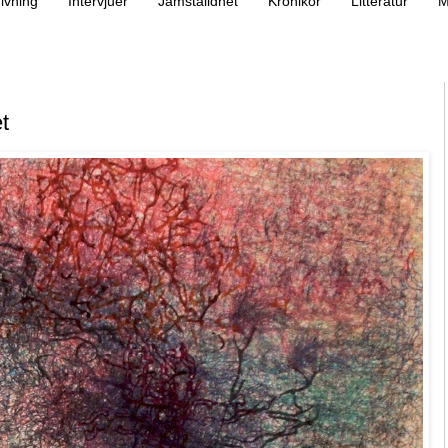
ivning
Intervjuer
Jämställdhet
Krönikor
Litteratur
M
t