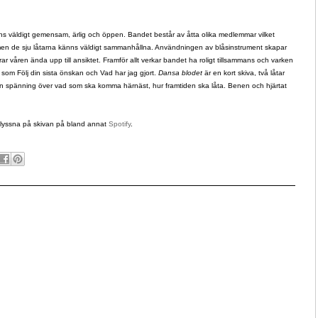
änns väldigt gemensam, ärlig och öppen. Bandet består av åtta olika medlemmar vilket
, men de sju låtarna känns väldigt sammanhållna. Användningen av blåsinstrument skapar
ar våren ända upp till ansiktet. Framför allt verkar bandet ha roligt tillsammans och varken
ar som Följ din sista önskan och Vad har jag gjort.
Dansa blodet
är en kort skiva, två låtar
 en spänning över vad som ska komma härnäst, hur framtiden ska låta. Benen och hjärtat
lyssna på skivan på bland annat
Spotify
.