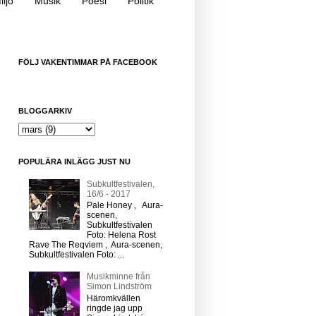
iljö
Musik
Poesi
Politik
FÖLJ VAKENTIMMAR PÅ FACEBOOK
BLOGGARKIV
POPULÄRA INLÄGG JUST NU
Subkultfestivalen,
16/6 - 2017
Pale Honey , Aura-
scenen,
Subkultfestivalen
Foto: Helena Rost
Rave The Reqviem , Aura-scenen,
Subkultfestivalen Foto: ...
Musikminne från
Simon Lindström
Häromkvällen
ringde jag upp