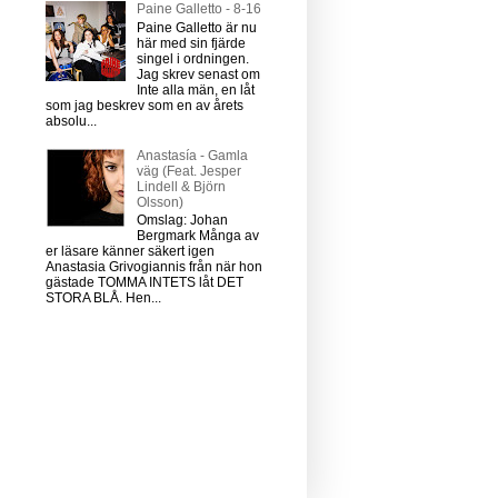
Paine Galletto - 8-16
Paine Galletto är nu
här med sin fjärde
singel i ordningen.
Jag skrev senast om
Inte alla män, en låt
som jag beskrev som en av årets
absolu...
Anastasía - Gamla
väg (Feat. Jesper
Lindell & Björn
Olsson)
Omslag: Johan
Bergmark Många av
er läsare känner säkert igen
Anastasia Grivogiannis från när hon
gästade TOMMA INTETS låt DET
STORA BLÅ. Hen...