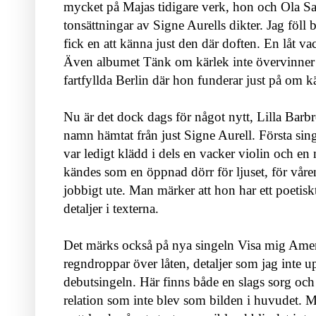
mycket på Majas tidigare verk, hon och Ola Sa
tonsättningar av Signe Aurells dikter. Jag föl
fick en att känna just den där doften. En låt va
Även albumet Tänk om kärlek inte övervinner a
fartfyllda Berlin där hon funderar just på om kär
Nu är det dock dags för något nytt, Lilla Barb
namn hämtat från just Signe Aurell. Första sin
var ledigt klädd i dels en vacker violin och en
kändes som en öppnad dörr för ljuset, för våren
jobbigt ute. Man märker att hon har ett poetiskt 
detaljer i texterna.
Det märks också på nya singeln Visa mig Ameri
regndroppar över låten, detaljer som jag inte 
debutsingeln. Här finns både en slags sorg och
relation som inte blev som bilden i huvudet. Ma