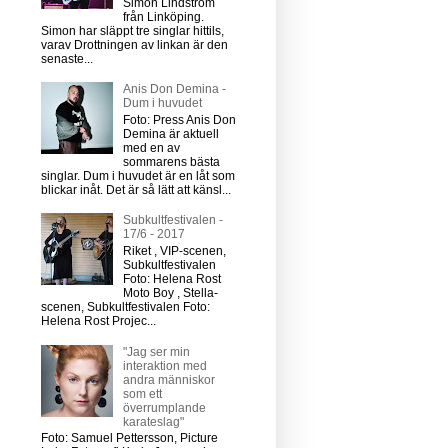
Simon Lindström
från Linköping.
Simon har släppt tre singlar hittils,
varav Drottningen av linkan är den
senaste...
Anis Don Demina -
Dum i huvudet
Foto: Press Anis Don
Demina är aktuell
med en av
sommarens bästa
singlar. Dum i huvudet är en låt som
blickar inåt. Det är så lätt att känsl...
Subkultfestivalen -
17/6 - 2017
Riket , VIP-scenen,
Subkultfestivalen
Foto: Helena Rost
Moto Boy , Stella-
scenen, Subkultfestivalen Foto:
Helena Rost Projec...
"Jag ser min
interaktion med
andra människor
som ett
överrumplande
karateslag"
Foto: Samuel Pettersson, Picture