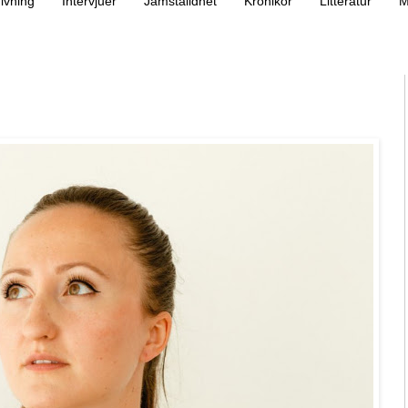
ivning
Intervjuer
Jämställdhet
Krönikor
Litteratur
M