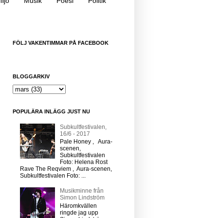
iljö
Musik
Poesi
Politik
FÖLJ VAKENTIMMAR PÅ FACEBOOK
BLOGGARKIV
POPULÄRA INLÄGG JUST NU
Subkultfestivalen,
16/6 - 2017
Pale Honey , Aura-
scenen,
Subkultfestivalen
Foto: Helena Rost
Rave The Reqviem , Aura-scenen,
Subkultfestivalen Foto: ...
Musikminne från
Simon Lindström
Häromkvällen
ringde jag upp