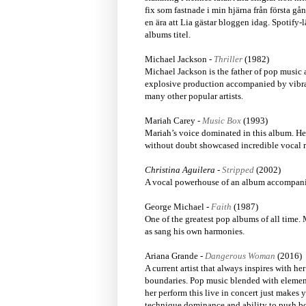
fix som fastnade i min hjärna från första gå
en ära att Lia gästar bloggen idag. Spotify-l
albums titel.
Michael Jackson -
Thriller
(1982)
Michael Jackson is the father of pop music a
explosive production accompanied by vibran
many other popular artists.
Mariah Carey -
Music Box
(1993)
Mariah’s voice dominated in this album. He
without doubt showcased incredible vocal r
Christina Aguilera -
Stripped
(2002)
A vocal powerhouse of an album accompanie
George Michael -
Faith
(1987)
One of the greatest pop albums of all time. 
as sang his own harmonies.
Ariana Grande -
Dangerous Woman
(2016)
A current artist that always inspires with 
boundaries. Pop music blended with element
her perform this live in concert just makes 
technique dominance and ability to push bo