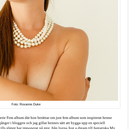
Foto: Roxanne Duke
serie Fem album där hon berättar om just fem album som inspirerat henne
 gånger i bloggen och jag gillar hennes sätt att bygga upp en speciell
tills släppt har imponerat på mig, från lugna Just a dream till fantatiska My