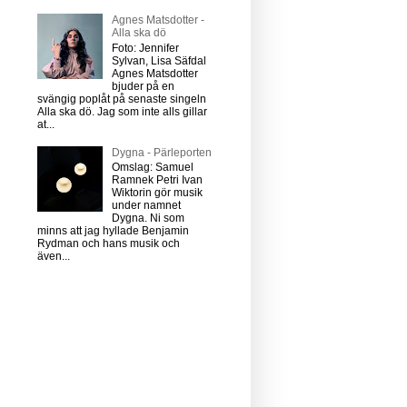
Agnes Matsdotter -
Alla ska dö
Foto: Jennifer
Sylvan, Lisa Säfdal
Agnes Matsdotter
bjuder på en
svängig poplåt på senaste singeln
Alla ska dö. Jag som inte alls gillar
at...
Dygna - Pärleporten
Omslag: Samuel
Ramnek Petri Ivan
Wiktorin gör musik
under namnet
Dygna. Ni som
minns att jag hyllade Benjamin
Rydman och hans musik och
även...