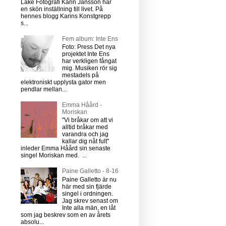
Lake Fotografi Karin Jansson har
en skön inställning till livet. På
hennes blogg Karins Konstgrepp
s...
Fem album: Inte Ens
Foto: Press Det nya
projektet Inte Ens
har verkligen fångat
mig. Musiken rör sig
mestadels på
elektroniskt upplysta gator men
pendlar mellan...
Emma Håård -
Moriskan
"Vi bråkar om att vi
alltid bråkar med
varandra och jag
kallar dig nåt fult"
inleder Emma Håård sin senaste
singel Moriskan med. ...
Paine Galletto - 8-16
Paine Galletto är nu
här med sin fjärde
singel i ordningen.
Jag skrev senast om
Inte alla män, en låt
som jag beskrev som en av årets
absolu...