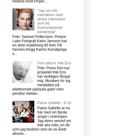
Helena Rost Projec...
"Jag ser min
interaktion med
andra människor
som ett
överrumplande
karateslag"
Foto: Samuel Pettersson, Picture
Lake Fotografi Karin Jansson har
en skön inställning till livet. På
hennes blogg Karins Konstgrepp
s...
Fem album: Inte Ens
Foto: Press Det nya
projektet Inte Ens
har verkligen fångat
mig. Musiken rör sig
mestadels på
elektroniskt upplysta gator men
pendlar mellan...
Paine Galletto - 8-16
Paine Galletto är nu
här med sin fjärde
singel i ordningen.
Jag skrev senast om
Inte alla män, en låt
som jag beskrev som en av årets
absolu...