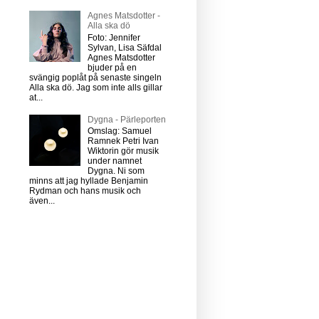
Agnes Matsdotter -
Alla ska dö
Foto: Jennifer
Sylvan, Lisa Säfdal
Agnes Matsdotter
bjuder på en
svängig poplåt på senaste singeln
Alla ska dö. Jag som inte alls gillar
at...
Dygna - Pärleporten
Omslag: Samuel
Ramnek Petri Ivan
Wiktorin gör musik
under namnet
Dygna. Ni som
minns att jag hyllade Benjamin
Rydman och hans musik och
även...