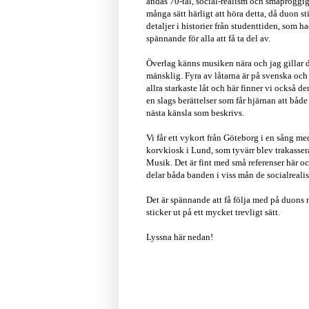
andas 70-tal, social-realism och småproggig
många sätt härligt att höra detta, då duon st
detaljer i historier från studenttiden, som 
spännande för alla att få ta del av.
Överlag känns musiken nära och jag gillar
mänsklig. Fyra av låtarna är på svenska och
allra starkaste låt och här finner vi också 
en slags berättelser som får hjärnan att både 
nästa känsla som beskrivs.
Vi får ett vykort från Göteborg i en sång m
korvkiosk i Lund, som tyvärr blev trakasse
Musik. Det är fint med små referenser här o
delar båda banden i viss mån de socialrealis
Det är spännande att få följa med på duons 
sticker ut på ett mycket trevligt sätt.
Lyssna här nedan!