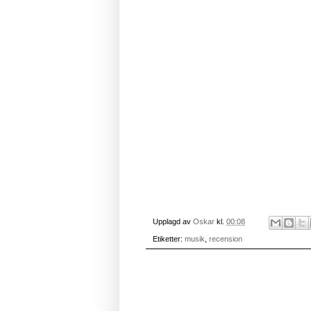
Upplagd av
Oskar
kl.
00:08
Etiketter:
musik
,
recension