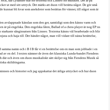
 rock, där Lysander står för texterna och Linneo för musiken. Det är på
icker ut med sitt uttryck. Det märks att duon vill berätta något. De gör små
hade kunnat bli kvar som anekdoter som berättas för vänner, till något som är
 den avslappnade känslan som den ger, samtidigt som den känns varm och
 en är på engelska. Den engelska låten, Ballad of a chess player är nog EP:ns
den starkaste sånginsatsen från Linneo. Texterna känns väl bearbetade och blir
njuta och haja till. Det händer något, man vill vidare till nästa berättelse,
ed samma namn och i B I B får vi en berättelse om en man som jobbade i en
rad av en del. I texten nämner de även det klassiska Lunda-bandet Fiendens
ch där och även om duon musikaliskt sätt skiljer sig från Fiendens Musik så
tiska skildringarna.
minnen och historier och jag uppskattar det ärliga uttrycket och hur duon