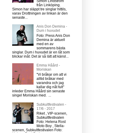
Simon Lindström
från Linköping.
Simon har släppt tre singlar hittils,
varav Drottningen av linkan är den
senaste...
Anis Don Demina -
Dum i huvudet
Foto: Press Anis Don
Demina är aktuell
med en av
sommarens bästa
singlar. Dum i huvudet är en låt som
blickar inåt. Det är så lätt att känsl...
Emma Håård -
Moriskan
"Vi bråkar om att vi
alltid bråkar med
varandra och jag
kallar dig nåt fult"
inleder Emma Håård sin senaste
singel Moriskan med. ...
Subkultfestivalen -
17/6 - 2017
Riket , VIP-scenen,
Subkultfestivalen
Foto: Helena Rost
Moto Boy , Stella-
scenen, Subkultfestivalen Foto: