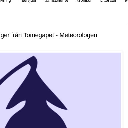
ivning
Intervjuer
Jämställdhet
Krönikor
Litteratur
M
nger från Tomegapet - Meteorologen