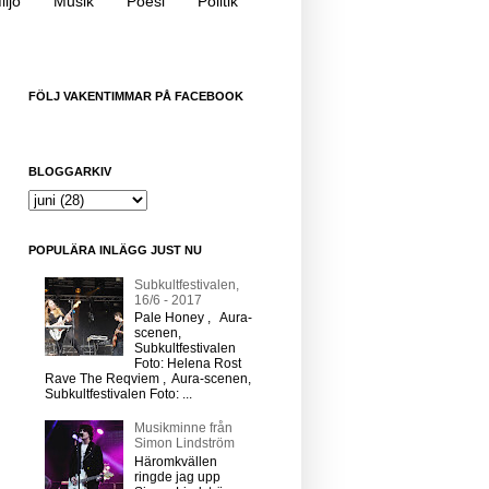
iljö
Musik
Poesi
Politik
FÖLJ VAKENTIMMAR PÅ FACEBOOK
BLOGGARKIV
POPULÄRA INLÄGG JUST NU
Subkultfestivalen,
16/6 - 2017
Pale Honey , Aura-
scenen,
Subkultfestivalen
Foto: Helena Rost
Rave The Reqviem , Aura-scenen,
Subkultfestivalen Foto: ...
Musikminne från
Simon Lindström
Häromkvällen
ringde jag upp