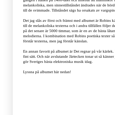
gången i Italien på 1400-talet och innebar att människor 
melankoliska, men sinnestillståndet ändrades när de hörd
till de svimmade. Tillståndet sägs ha orsakats av vargspindl
Det jag slås av först och främst med albumet är Robins kä
till de melankoliska texterna och i andra tillfällen följer
på det senare är 5000 timmar, som är en av de bästa låta
melodierna. I kombination med Robins poetiska texter så bli
förstår texterna, men jag förstår känslan.
En annan favorit på albumet är Det regnar på vår kärlek. 
fint sätt. Och när avslutande Järtecken tonar ut så känn
gör Sveriges bästa elektroniska musik idag.
Lyssna på albumet här nedan!