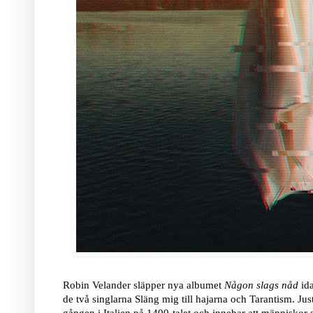
Robin Velander släpper nya albumet
Någon slags nåd
id
de två singlarna Släng mig till hajarna och Tarantism. Jus