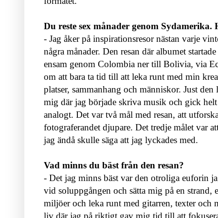
formatet.
Du reste sex månader genom Sydamerika.
- Jag åker på inspirationsresor nästan varje vint
några månader. Den resan där albumet startade
ensam genom Colombia ner till Bolivia, via E
om att bara ta tid till att leka runt med min krea
platser, sammanhang och människor. Just den 
mig där jag började skriva musik och gick helt ö
analogt. Det var två mål med resan, att utfors
fotograferandet djupare. Det tredje målet var at
jag ändå skulle säga att jag lyckades med.
Vad minns du bäst från den resan?
- Det jag minns bäst var den otroliga euforin 
vid soluppgången och sätta mig på en strand, e
miljöer och leka runt med gitarren, texter och 
liv där jag på riktigt gav mig tid till att fokus