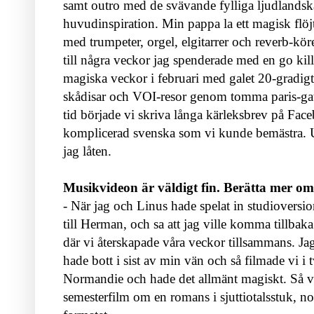
samt outro med de svävande fylliga ljudlands
huvudinspiration. Min pappa la ett magisk flöj
med trumpeter, orgel, elgitarrer och reverb-kör
till några veckor jag spenderade med en go ki
magiska veckor i februari med galet 20-gradigt
skådisar och VOI-resor genom tomma paris-ga
tid började vi skriva långa kärleksbrev på F
komplicerad svenska som vi kunde bemästra. U
jag låten.
Musikvideon är väldigt fin. Berätta mer om
- När jag och Linus hade spelat in studioversio
till Herman, och sa att jag ville komma tillbaka
där vi återskapade våra veckor tillsammans. J
hade bott i sist av min vän och så filmade vi i 
Normandie och hade det allmänt magiskt. Så v
semesterfilm om en romans i sjuttiotalsstuk, 