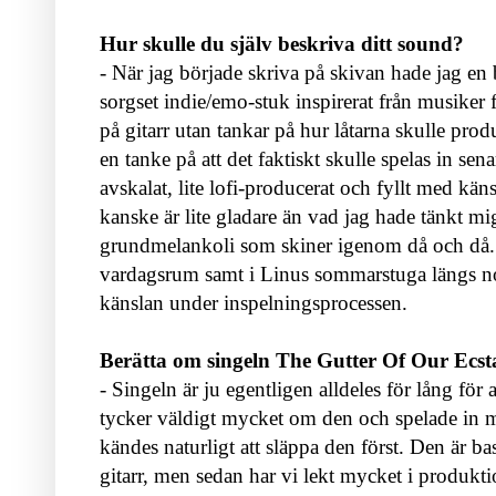
Hur skulle du själv beskriva ditt sound?
- När jag började skriva på skivan hade jag en b
sorgset indie/emo-stuk inspirerat från musiker fr
på gitarr utan tankar på hur låtarna skulle prod
en tanke på att det faktiskt skulle spelas in sena
avskalat, lite lofi-producerat och fyllt med käns
kanske är lite gladare än vad jag hade tänkt m
grundmelankoli som skiner igenom då och då. V
vardagsrum samt i Linus sommarstuga längs norrl
känslan under inspelningsprocessen.
Berätta om singeln The Gutter Of Our Ecstas
-
Singeln är ju egentligen alldeles för lång för
tycker väldigt mycket om den och spelade in m
kändes naturligt att släppa den först. Den är b
gitarr, men sedan har vi lekt mycket i produkti