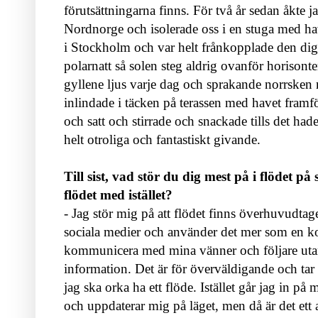
förutsättningarna finns. För två år sedan åkte 
Nordnorge och isolerade oss i en stuga med ha
i Stockholm och var helt frånkopplade den digit
polarnatt så solen steg aldrig ovanför horisont
gyllene ljus varje dag och sprakande norrsken n
inlindade i täcken på terassen med havet framför 
och satt och stirrade och snackade tills det had
helt otroliga och fantastiskt givande.
Till sist, vad stör du dig mest på i flödet på
flödet med istället?
- Jag stör mig på att flödet finns överhuvudtage
sociala medier och använder det mer som en k
kommunicera med mina vänner och följare utan
information. Det är för överväldigande och tar 
jag ska orka ha ett flöde. Istället går jag in på
och uppdaterar mig på läget, men då är det ett ak