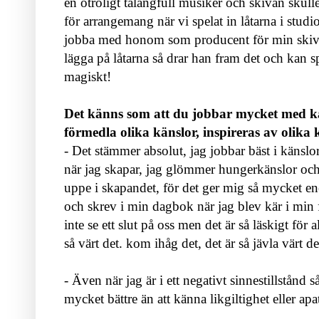
en otroligt talangfull musiker och skivan skull
för arrangemang när vi spelat in låtarna i studi
jobba med honom som producent för min skiva,
lägga på låtarna så drar han fram det och kan sp
magiskt!
Det känns som att du jobbar mycket med käns
förmedla olika känslor, inspireras av olika
- Det stämmer absolut, jag jobbar bäst i känslo
när jag skapar, jag glömmer hungerkänslor och 
uppe i skapandet, för det ger mig så mycket ener
och skrev i min dagbok när jag blev kär i min f
inte se ett slut på oss men det är så läskigt för 
så värt det. kom ihåg det, det är så jävla värt d
- Även när jag är i ett negativt sinnestillstånd s
mycket bättre än att känna likgiltighet eller a