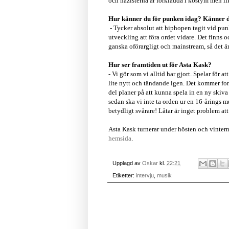
och nazisterna är förklädda i kostym men lik
Hur känner du för punken idag? Känner du a
- Tycker absolut att hiphopen tagit vid pun
utveckling att föra ordet vidare. Det finns
ganska oförargligt och mainstream, så det är
Hur ser framtiden ut för Asta Kask?
- Vi gör som vi alltid har gjort. Spelar för 
lite nytt och tändande igen. Det kommer fort
del planer på att kunna spela in en ny skiva
sedan ska vi inte ta orden ur en 16-årings m
betydligt svårare! Låtar är inget problem att 
Asta Kask turnerar under hösten och vintern 
hemsida
.
Upplagd av
Oskar
kl.
22:21
Etiketter:
intervju
,
musik