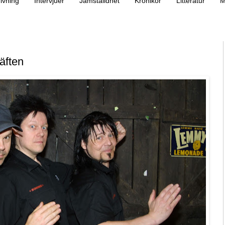
ivning
Intervjuer
Jämställdhet
Krönikor
Litteratur
M
äften