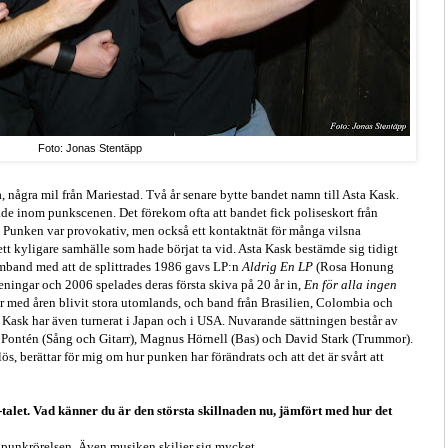
Foto: Jonas Stentäpp
några mil från Mariestad. Två år senare bytte bandet namn till Asta Kask.
ade inom punkscenen. Det förekom ofta att bandet fick poliseskort från
re. Punken var provokativ, men också ett kontaktnät för många vilsna
tt kyligare samhälle som hade börjat ta vid. Asta Kask bestämde sig tidigt
 samband med att de splittrades 1986 gavs LP:n
Aldrig En LP
(Rosa Honung
öreningar och 2006 spelades deras första skiva på 20 år in,
En för alla ingen
 med åren blivit stora utomlands, och band från Brasilien, Colombia och
ta Kask har även turnerat i Japan och i USA. Nuvarande sättningen består av
 Pontén (Sång och Gitarr), Magnus Hörnell (Bas) och David Stark (Trummor).
 berättar för mig om hur punken har förändrats och att det är svårt att
0-talet. Vad känner du är den största skillnaden nu, jämfört med hur det
nom punkrörelsen. Även musiken skiljer sig mycket.