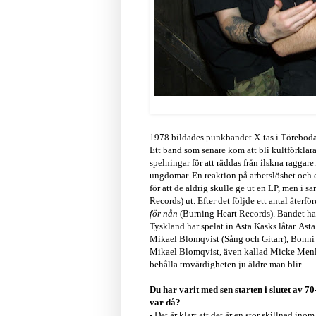
1978 bildades punkbandet X-tas i Töreboda, 
Ett band som senare kom att bli kultförklar
spelningar för att räddas från ilskna ragga
ungdomar. En reaktion på arbetslöshet och e
för att de aldrig skulle ge ut en LP, men i
Records) ut. Efter det följde ett antal återf
för nån
(Burning Heart Records). Bandet har
Tyskland har spelat in Asta Kasks låtar. As
Mikael Blomqvist (Sång och Gitarr), Bonni
Mikael Blomqvist, även kallad Micke Menlös,
behålla trovärdigheten ju äldre man blir.
Du har varit med sen starten i slutet av 7
var då?
- Det är klart att det är en stor skillnad i