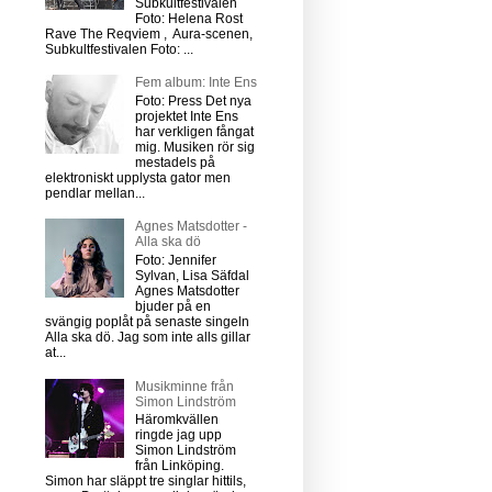
Subkultfestivalen
Foto: Helena Rost
Rave The Reqviem , Aura-scenen,
Subkultfestivalen Foto: ...
Fem album: Inte Ens
Foto: Press Det nya
projektet Inte Ens
har verkligen fångat
mig. Musiken rör sig
mestadels på
elektroniskt upplysta gator men
pendlar mellan...
Agnes Matsdotter -
Alla ska dö
Foto: Jennifer
Sylvan, Lisa Säfdal
Agnes Matsdotter
bjuder på en
svängig poplåt på senaste singeln
Alla ska dö. Jag som inte alls gillar
at...
Musikminne från
Simon Lindström
Häromkvällen
ringde jag upp
Simon Lindström
från Linköping.
Simon har släppt tre singlar hittils,