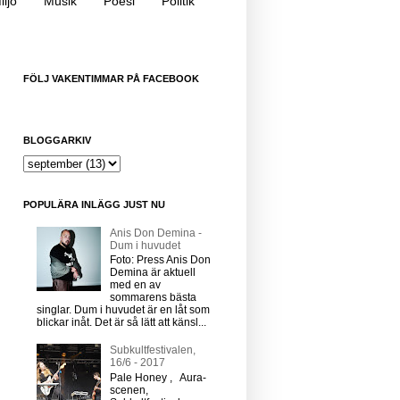
iljö
Musik
Poesi
Politik
FÖLJ VAKENTIMMAR PÅ FACEBOOK
BLOGGARKIV
POPULÄRA INLÄGG JUST NU
Anis Don Demina -
Dum i huvudet
Foto: Press Anis Don
Demina är aktuell
med en av
sommarens bästa
singlar. Dum i huvudet är en låt som
blickar inåt. Det är så lätt att känsl...
Subkultfestivalen,
16/6 - 2017
Pale Honey , Aura-
scenen,