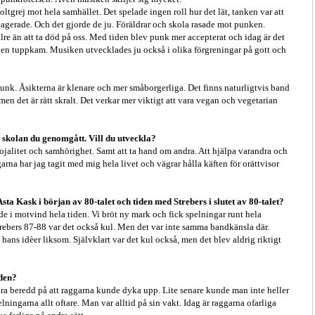
tgrej mot hela samhället. Det spelade ingen roll hur det lät, tanken var att
eagerade. Och det gjorde de ju. Föräldrar och skola rasade mot punken.
lre än att ta död på oss. Med tiden blev punk mer accepterat och idag är det
en tuppkam. Musiken utvecklades ju också i olika förgreningar på gott och
punk. Åsikterna är klenare och mer småborgerliga. Det finns naturligtvis band
en det är rätt skralt. Det verkar mer viktigt att vara vegan och vegetarian
a skolan du genomgått. Vill du utveckla?
lojalitet och samhörighet. Samt att ta hand om andra. Att hjälpa varandra och
arna har jag tagit med mig hela livet och vägrar hålla käften för orättvisor
ta Kask i början av 80-talet och tiden med Strebers i slutet av 80-talet?
 i motvind hela tiden. Vi bröt ny mark och fick spelningar runt hela
trebers 87-88 var det också kul. Men det var inte samma bandkänsla där.
ans idèer liksom. Självklart var det kul också, men det blev aldrig riktigt
oden?
d vara beredd på att raggarna kunde dyka upp. Lite senare kunde man inte heller
ningarna allt oftare. Man var alltid på sin vakt. Idag är raggarna ofarliga