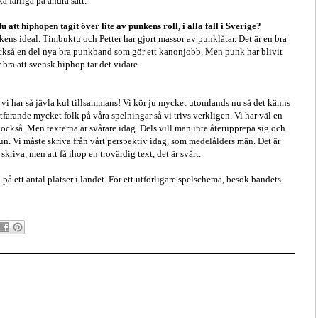
a farliga på andra sätt.
tt hiphopen tagit över lite av punkens roll, i alla fall i Sverige?
kens ideal. Timbuktu och Petter har gjort massor av punklåtar. Det är en bra
 också en del nya bra punkband som gör ett kanonjobb. Men punk har blivit
 bra att svensk hiphop tar det vidare.
att vi har så jävla kul tillsammans! Vi kör ju mycket utomlands nu så det känns
farande mycket folk på våra spelningar så vi trivs verkligen. Vi har väl en
 också. Men texterna är svårare idag. Dels vill man inte återupprepa sig och
un. Vi måste skriva från vårt perspektiv idag, som medelålders män. Det är
skriva, men att få ihop en trovärdig text, det är svårt.
på ett antal platser i landet. För ett utförligare spelschema, besök bandets