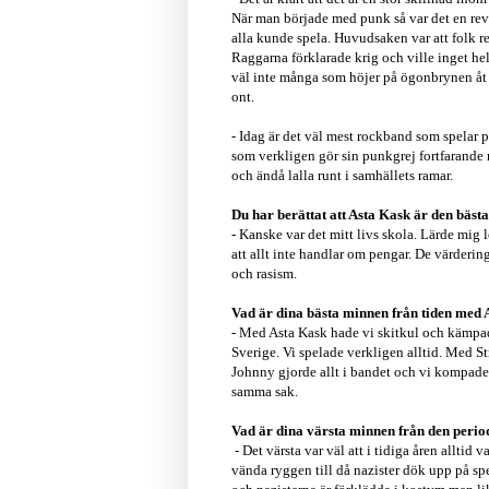
När man började med punk så var det en revol
alla kunde spela. Huvudsaken var att folk r
Raggarna förklarade krig och ville inget hel
väl inte många som höjer på ögonbrynen åt 
ont.
- Idag är det väl mest rockband som spelar 
som verkligen gör sin punkgrej fortfarande m
och ändå lalla runt i samhällets ramar.
Du har berättat att Asta Kask är den bäst
- Kanske var det mitt livs skola. Lärde mig 
att allt inte handlar om pengar. De värdering
och rasism.
Vad är dina bästa minnen från tiden med As
- Med Asta Kask hade vi skitkul och kämpade
Sverige. Vi spelade verkligen alltid. Med S
Johnny gjorde allt i bandet och vi kompade h
samma sak.
Vad är dina värsta minnen från den peri
- Det värsta var väl att i tidiga åren allti
vända ryggen till då nazister dök upp på spel