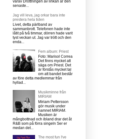
varav Drottningen av linkan är den
senaste...
Jag vill leva, jag orkar bara inte
prestera hela tiden
Livet, detta pärlband av
sammanbrott. Telefonen hade inte
låtit på två timmar, dörren hade varit
tyst veckan ut. Jag var trött och den
enda...
Fem album: Priest
Foto: Marisol Correa
Det finns mycket att
säga om Priest. Det
är förstås mycket tal
om att bandet består
av före detta medlemmar från
hyllad...
Musikminne från
MIRIAM
Miriam Pettersson
gör musik under
namnet MIRIAM.
Musiken är
mångbottnad och ibland drar det åt
R&B som på förra singeln Ser er
medan det...
The most fun I've