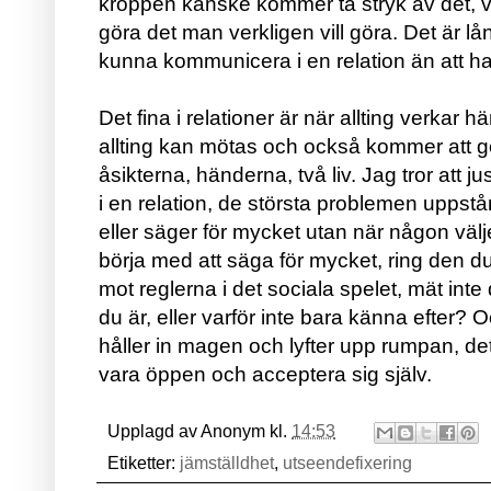
kroppen kanske kommer ta stryk av det, vad
göra det man verkligen vill göra. Det är lån
kunna kommunicera i en relation än att h
Det fina i relationer är när allting verkar
allting kan mötas och också kommer att g
åsikterna, händerna, två liv. Jag tror att j
i en relation, de största problemen uppstår
eller säger för mycket utan när någon välj
börja med att säga för mycket, ring den du
mot reglerna i det sociala spelet, mät inte 
du är, eller varför inte bara känna efter? 
håller in magen och lyfter upp rumpan, det ä
vara öppen och acceptera sig själv.
Upplagd av
Anonym
kl.
14:53
Etiketter:
jämställdhet
,
utseendefixering