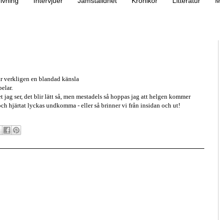
ivning
Intervjuer
Jämställdhet
Krönikor
Litteratur
M
 är verkligen en blandad känsla
pelar.
jag ser, det blir lätt så, men mestadels så hoppas jag att helgen kommer
ch hjärtat lyckas undkomma - eller så brinner vi från insidan och ut!