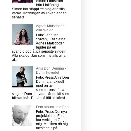
Simon Lindström
från Linköping.
Simon har släppt tre singlar hittils,
varav Drottningen av linkan är den
senaste...
Agnes Matsdotter -
Alla ska dö
Foto: Jennifer
Sylvan, Lisa Säfdal
Agnes Matsdotter
bjuder på en
svängig poplåt på senaste singeln
Alla ska dö. Jag som inte alls gillar
at...
Anis Don Demina -
Dum i huvudet
Foto: Press Anis Don
Demina är aktuell
med en av
sommarens bästa
singlar. Dum i huvudet är en låt som
blickar inåt. Det är så lätt att känsl...
Fem album: Inte Ens
Foto: Press Det nya
projektet Inte Ens
har verkligen fångat
mig. Musiken rör sig
mestadels på