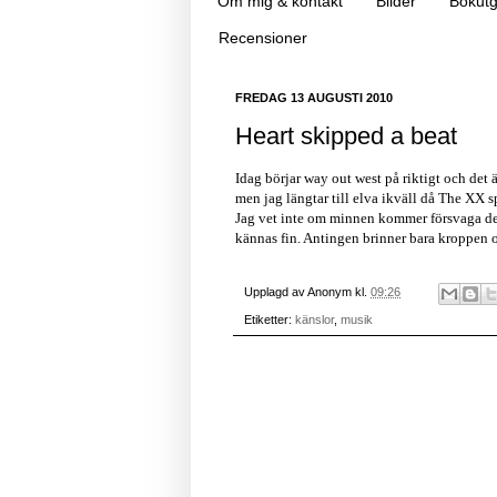
Om mig & kontakt
Bilder
Bokutg
Recensioner
FREDAG 13 AUGUSTI 2010
Heart skipped a beat
Idag börjar way out west på riktigt och det
men jag längtar till elva ikväll då The XX s
Jag vet inte om minnen kommer försvaga det 
kännas fin. Antingen brinner bara kroppen o
Upplagd av
Anonym
kl.
09:26
Etiketter:
känslor
,
musik