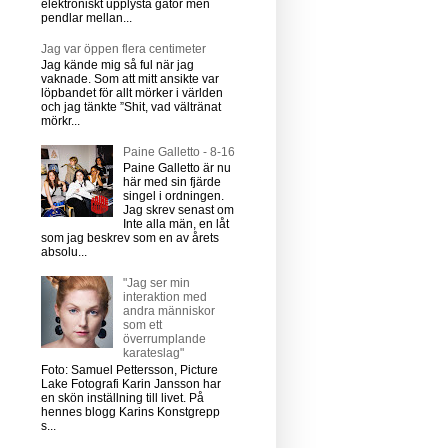
elektroniskt upplysta gator men
pendlar mellan...
Jag var öppen flera centimeter
Jag kände mig så ful när jag
vaknade. Som att mitt ansikte var
löpbandet för allt mörker i världen
och jag tänkte ”Shit, vad vältränat
mörkr...
Paine Galletto - 8-16
Paine Galletto är nu
här med sin fjärde
singel i ordningen.
Jag skrev senast om
Inte alla män, en låt
som jag beskrev som en av årets
absolu...
"Jag ser min
interaktion med
andra människor
som ett
överrumplande
karateslag"
Foto: Samuel Pettersson, Picture
Lake Fotografi Karin Jansson har
en skön inställning till livet. På
hennes blogg Karins Konstgrepp
s...