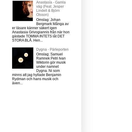
Anastasía - Gamla
väg (Feat. Jesper
Lindell & Björn
Olsson)
Omslag: Johan
Bergmark Många av
er läsare känner säkert igen
Anastasia Grivogiannis från när hon
gästade TOMMA INTETS låt DET
STORA BLÅ. Hen...
Dygna - Pärleporten
Omslag: Samuel
Ramnek Petri Ivan
Wiktorin gör musik
under namnet
Dygna. Ni som
minns att jag hyllade Benjamin
Rydman och hans musik och
även...