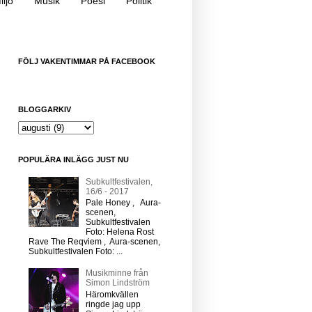
iljö
Musik
Poesi
Politik
FÖLJ VAKENTIMMAR PÅ FACEBOOK
BLOGGARKIV
POPULÄRA INLÄGG JUST NU
Subkultfestivalen,
16/6 - 2017
Pale Honey , Aura-
scenen,
Subkultfestivalen
Foto: Helena Rost
Rave The Reqviem , Aura-scenen,
Subkultfestivalen Foto: ...
Musikminne från
Simon Lindström
Häromkvällen
ringde jag upp