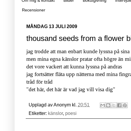
Om mig & kontakt
Bilder
Bokutgivning
Intervjue
Recensioner
MÅNDAG 13 JULI 2009
thousand seeds from a flower b
jag trodde att man enbart kunde lyssna på sina
men mina egna känslor pratar ofta högre än mi
det vore vackert att kunna lyssna på andras
jag fortsätter fläta upp nätterna med mina fingr
tråd för tråd
"det här, det här är vad jag vill visa dig"
Upplagd av
Anonym
kl.
20:51
Etiketter:
känslor
,
poesi