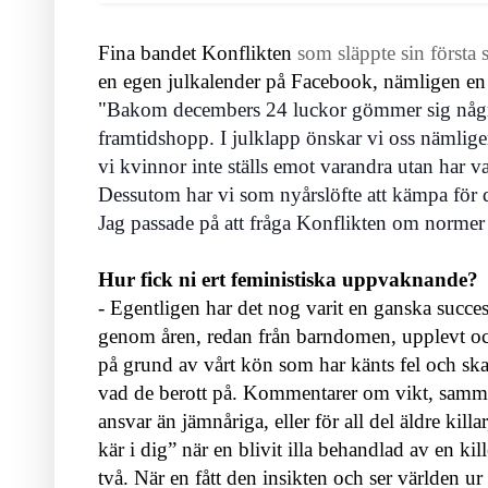
Fina bandet Konflikten
som släppte sin första 
en egen julkalender på Facebook, nämligen en 
"
Bakom decembers 24 luckor gömmer sig några 
framtidshopp. I julklapp önskar vi oss nämlig
vi kvinnor inte ställs emot varandra utan har va
Dessutom har vi som nyårslöfte att kämpa för d
Jag passade på att fråga Konflikten om norme
Hur fick ni ert feministiska uppvaknande?
- Egentligen har det nog varit en ganska success
genom åren, redan från barndomen, upplevt och
på grund av vårt kön som har känts fel och skav
vad de berott på. Kommentarer om vikt, samman
ansvar än jämnåriga, eller för all del äldre kil
kär i dig” när en blivit illa behandlad av en kille
två. När en fått den insikten och ser världen u