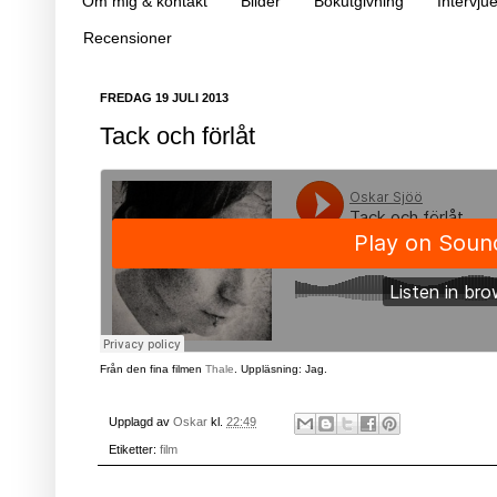
Om mig & kontakt
Bilder
Bokutgivning
Intervjue
Recensioner
FREDAG 19 JULI 2013
Tack och förlåt
Från den fina filmen
Thale
. Uppläsning: Jag.
Upplagd av
Oskar
kl.
22:49
Etiketter:
film