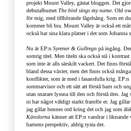
projekt Mount Valley, gästat bloggen. Det gjor
debutalbumet
The bird sings my name
. Old owl
för mig, med tillhörande fågelsång. Som en due
kommer bli bra. Mount Valley är också ett mån
också har sina klara platser i det som Johanna s
Nu är EP:n
Syrener & Gullregn
på ingång. Den
somrig titel. Men titeln ska också stå i kontrast
som inte är alls särskilt vackert. Det finns förs
bland dessa växter, men det finns också många 
konflikter, som är med i fasansfulla krig. EP:
sommarvisor och ett sätt att förstå barn och ung
utan snarare lyssna till den och förstå den. Jag
ni har något väldigt starkt framför er. Jag gilla
jag gillar hennes ord kring det och jag som ä
Känslorna
känner att EP:n vandrar i liknande v
barnens perspektiv, aldrig tysta det.