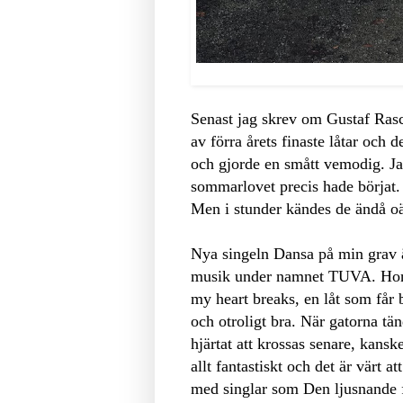
Senast jag skrev om Gustaf Ras
av förra årets finaste låtar och
och gjorde en smått vemodig. Ja
sommarlovet precis hade börjat. 
Men i stunder kändes de ändå o
Nya singeln Dansa på min grav 
musik under namnet TUVA. Hon ä
my heart breaks, en låt som får 
och otroligt bra. När gatorna t
hjärtat att krossas senare, kanske
allt fantastiskt och det är värt a
med singlar som Den ljusnande