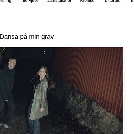
ivning
Intervjuer
Jämställdhet
Krönikor
Litteratur
M
Dansa på min grav