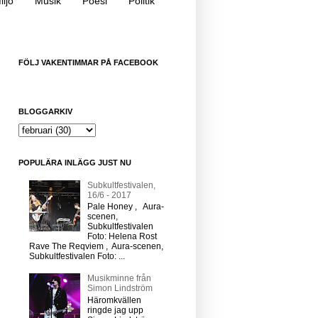
iljö
Musik
Poesi
Politik
FÖLJ VAKENTIMMAR PÅ FACEBOOK
BLOGGARKIV
POPULÄRA INLÄGG JUST NU
Subkultfestivalen,
16/6 - 2017
Pale Honey , Aura-
scenen,
Subkultfestivalen
Foto: Helena Rost
Rave The Reqviem , Aura-scenen,
Subkultfestivalen Foto: ...
Musikminne från
Simon Lindström
Häromkvällen
ringde jag upp