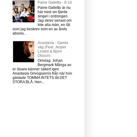
Paine Galletto - 8-16
Paine Galletto är nu
här med sin fjärde
singel i ordningen.
Jag skrev senast om
Inte alla män, en låt
som jag beskrev som en av årets
absolu...
Anastasía - Gamla
väg (Feat. Jesper
Lindell & Björn
Olsson)
Omslag: Johan
Bergmark Många av
er läsare känner säkert igen
Anastasia Grivogiannis från när hon
gästade TOMMA INTETS låt DET
STORA BLÅ. Hen...