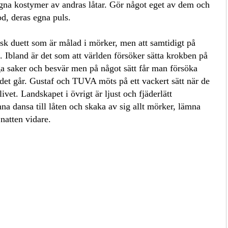
 egna kostymer av andras låtar. Gör något eget av dem och
od, deras egna puls.
isk duett som är målad i mörker, men att samtidigt på
t. Ibland är det som att världen försöker sätta krokben på
ga saker och besvär men på något sätt får man försöka
t det går. Gustaf och TUVA möts på ett vackert sätt när de
ivet. Landskapet i övrigt är ljust och fjäderlätt
nna dansa till låten och skaka av sig allt mörker, lämna
natten vidare.