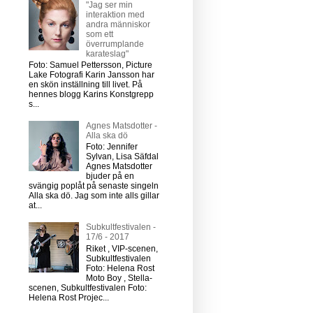
"Jag ser min
interaktion med
andra människor
som ett
överrumplande
karateslag"
Foto: Samuel Pettersson, Picture
Lake Fotografi Karin Jansson har
en skön inställning till livet. På
hennes blogg Karins Konstgrepp
s...
Agnes Matsdotter -
Alla ska dö
Foto: Jennifer
Sylvan, Lisa Säfdal
Agnes Matsdotter
bjuder på en
svängig poplåt på senaste singeln
Alla ska dö. Jag som inte alls gillar
at...
Subkultfestivalen -
17/6 - 2017
Riket , VIP-scenen,
Subkultfestivalen
Foto: Helena Rost
Moto Boy , Stella-
scenen, Subkultfestivalen Foto:
Helena Rost Projec...