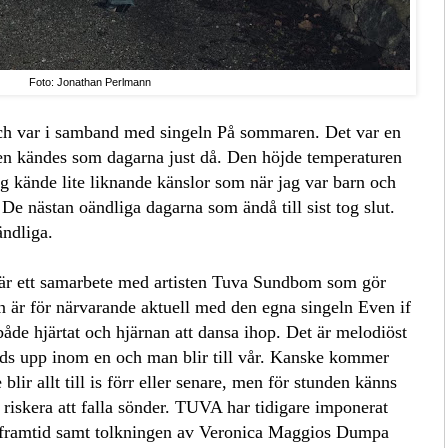
Foto: Jonathan Perlmann
ch var i samband med singeln På sommaren. Det var en
 den kändes som dagarna just då. Den höjde temperaturen
g kände lite liknande känslor som när jag var barn och
De nästan oändliga dagarna som ändå till sist tog slut.
ändliga.
är ett samarbete med artisten Tuva Sundbom som gör
r för närvarande aktuell med den egna singeln Even if
både hjärtat och hjärnan att dansa ihop. Det är melodiöst
änds upp inom en och man blir till vår. Kanske kommer
 blir allt till is förr eller senare, men för stunden känns
tt riskera att falla sönder. TUVA har tidigare imponerat
 framtid samt tolkningen av Veronica Maggios Dumpa