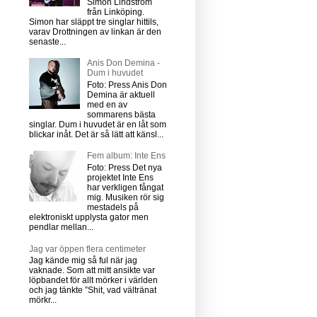
Simon Lindström
från Linköping.
Simon har släppt tre singlar hittils,
varav Drottningen av linkan är den
senaste...
Anis Don Demina -
Dum i huvudet
Foto: Press Anis Don
Demina är aktuell
med en av
sommarens bästa
singlar. Dum i huvudet är en låt som
blickar inåt. Det är så lätt att känsl...
Fem album: Inte Ens
Foto: Press Det nya
projektet Inte Ens
har verkligen fångat
mig. Musiken rör sig
mestadels på
elektroniskt upplysta gator men
pendlar mellan...
Jag var öppen flera centimeter
Jag kände mig så ful när jag
vaknade. Som att mitt ansikte var
löpbandet för allt mörker i världen
och jag tänkte ”Shit, vad vältränat
mörkr...