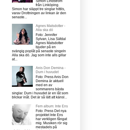
Simon Lindström
från Linköping.
Simon har släppt tre singlar hittils,
varav Drottningen av linkan är den
senaste...
Agnes Matsdotter -
Alla ska dö
Foto: Jennifer
Sylvan, Lisa Säfdal
Agnes Matsdotter
bjuder på en
svängig poplåt på senaste singeln
Alla ska dö. Jag som inte alls gillar
at...
Anis Don Demina -
Dum i huvudet
Foto: Press Anis Don
Demina är aktuell
med en av
sommarens bästa
singlar. Dum i huvudet är en låt som
blickar inåt. Det är så lätt att känsl...
Fem album: Inte Ens
Foto: Press Det nya
projektet Inte Ens
har verkligen fångat
mig. Musiken rör sig
mestadels på