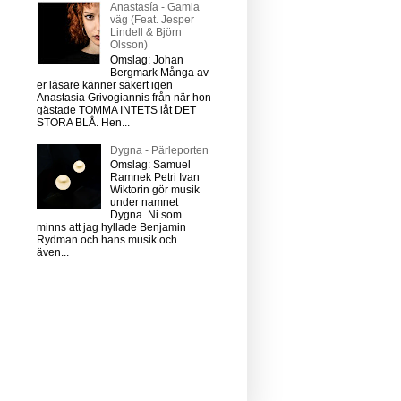
Anastasía - Gamla
väg (Feat. Jesper
Lindell & Björn
Olsson)
Omslag: Johan
Bergmark Många av
er läsare känner säkert igen
Anastasia Grivogiannis från när hon
gästade TOMMA INTETS låt DET
STORA BLÅ. Hen...
Dygna - Pärleporten
Omslag: Samuel
Ramnek Petri Ivan
Wiktorin gör musik
under namnet
Dygna. Ni som
minns att jag hyllade Benjamin
Rydman och hans musik och
även...