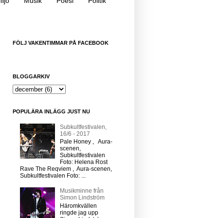
iljö
Musik
Poesi
Politik
FÖLJ VAKENTIMMAR PÅ FACEBOOK
BLOGGARKIV
POPULÄRA INLÄGG JUST NU
Subkultfestivalen,
16/6 - 2017
Pale Honey , Aura-
scenen,
Subkultfestivalen
Foto: Helena Rost
Rave The Reqviem , Aura-scenen,
Subkultfestivalen Foto: ...
Musikminne från
Simon Lindström
Häromkvällen
ringde jag upp