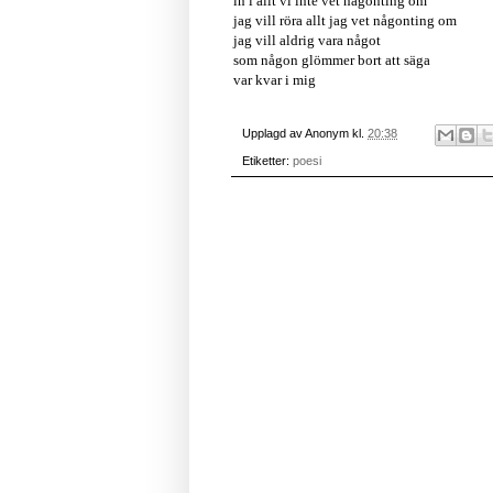
in i allt vi inte vet någonting om
jag vill röra allt jag vet någonting om
jag vill aldrig vara något
som någon glömmer bort att säga
var kvar i mig
Upplagd av
Anonym
kl.
20:38
Etiketter:
poesi