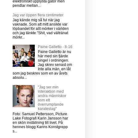
elektroniskt upplysta gator men
pendlar mellan...
Jag var öppen flera centimeter
Jag kände mig så ful när jag
vaknade. Som att mitt ansikte var
löpbandet för allt mörker i världen
och jag tänkte ”Shit, vad vältränat
mörkr...
Paine Galletto - 8-16
Paine Galletto är nu
här med sin fjärde
singel i ordningen.
Jag skrev senast om
Inte alla män, en låt
som jag beskrev som en av årets
absolu...
"Jag ser min
interaktion med
andra människor
som ett
överrumplande
karateslag"
Foto: Samuel Pettersson, Picture
Lake Fotografi Karin Jansson har
en skön inställning till livet. På
hennes blogg Karins Konstgrepp
s...