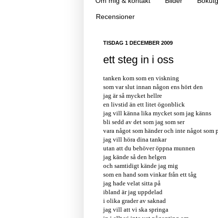
Om mig & kontakt
Bilder
Bokutg
Recensioner
TISDAG 1 DECEMBER 2009
ett steg in i oss
tanken kom som en viskning
som var slut innan någon ens hört den
jag är så mycket hellre
en livstid än ett litet ögonblick
jag vill känna lika mycket som jag känns
bli sedd av det som jag som ser
vara något som händer och inte något som p
jag vill höra dina tankar
utan att du behöver öppna munnen
jag kände så den helgen
och samtidigt kände jag mig
som en hand som vinkar från ett tåg
jag hade velat sitta på
ibland är jag uppdelad
i olika grader av saknad
jag vill att vi ska springa