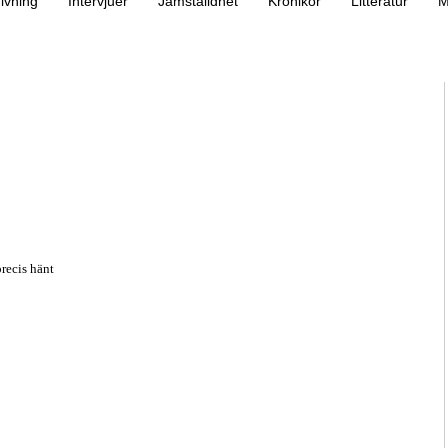
ivning
Intervjuer
Jämställdhet
Krönikor
Litteratur
M
recis hänt